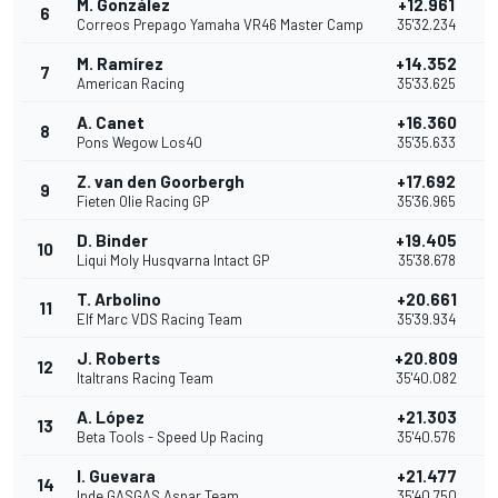
M. González
+12.961
6
Correos Prepago Yamaha VR46 Master Camp
35'32.234
M. Ramírez
+14.352
7
American Racing
35'33.625
A. Canet
+16.360
8
Pons Wegow Los40
35'35.633
Z. van den Goorbergh
+17.692
9
Fieten Olie Racing GP
35'36.965
D. Binder
+19.405
10
Liqui Moly Husqvarna Intact GP
35'38.678
T. Arbolino
+20.661
11
Elf Marc VDS Racing Team
35'39.934
J. Roberts
+20.809
12
Italtrans Racing Team
35'40.082
A. López
+21.303
13
Beta Tools - Speed Up Racing
35'40.576
I. Guevara
+21.477
14
Inde GASGAS Aspar Team
35'40.750