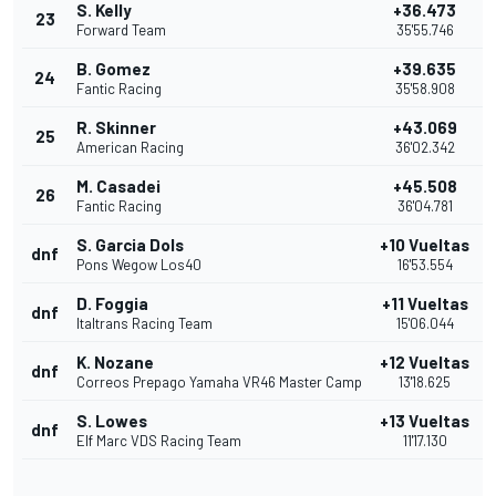
S. Kelly
+36.473
23
Forward Team
35'55.746
B. Gomez
+39.635
24
Fantic Racing
35'58.908
R. Skinner
+43.069
25
American Racing
36'02.342
M. Casadei
+45.508
26
Fantic Racing
36'04.781
S. Garcia Dols
+10 Vueltas
dnf
Pons Wegow Los40
16'53.554
D. Foggia
+11 Vueltas
dnf
Italtrans Racing Team
15'06.044
K. Nozane
+12 Vueltas
dnf
Correos Prepago Yamaha VR46 Master Camp
13'18.625
S. Lowes
+13 Vueltas
dnf
Elf Marc VDS Racing Team
11'17.130