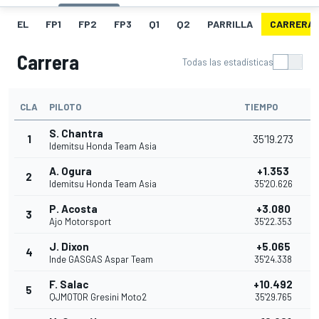
EL
FP1
FP2
FP3
Q1
Q2
PARRILLA
CARRERA
Carrera
Todas las estadísticas
CLA
PILOTO
TIEMPO
S. Chantra
1
35'19.273
Idemitsu Honda Team Asia
A. Ogura
+1.353
2
Idemitsu Honda Team Asia
35'20.626
P. Acosta
+3.080
3
Ajo Motorsport
35'22.353
J. Dixon
+5.065
4
Inde GASGAS Aspar Team
35'24.338
F. Salac
+10.492
5
QJMOTOR Gresini Moto2
35'29.765