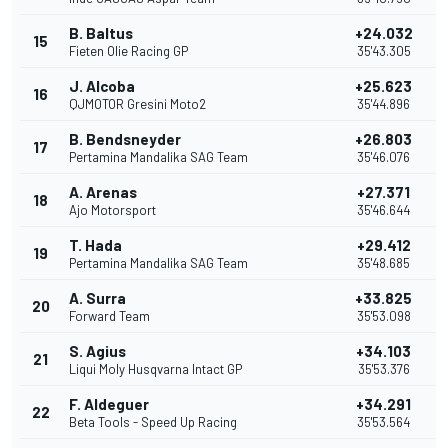
B. Baltus
+24.032
15
Fieten Olie Racing GP
35'43.305
J. Alcoba
+25.623
16
QJMOTOR Gresini Moto2
35'44.896
B. Bendsneyder
+26.803
17
Pertamina Mandalika SAG Team
35'46.076
A. Arenas
+27.371
18
Ajo Motorsport
35'46.644
T. Hada
+29.412
19
Pertamina Mandalika SAG Team
35'48.685
A. Surra
+33.825
20
Forward Team
35'53.098
S. Agius
+34.103
21
Liqui Moly Husqvarna Intact GP
35'53.376
F. Aldeguer
+34.291
22
Beta Tools - Speed Up Racing
35'53.564