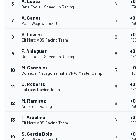
A. López
+0.
6
7
Beta Tools - Speed Up Racing
1'50.
A. Canet
+0.
7
7
Pons Wegow Los40
1'50.
S. Lowes
+0.
8
8
Elf Marc VDS Racing Team
1'50.
F. Aldeguer
+0.
9
8
Beta Tools - Speed Up Racing
1'50.
M. González
+0.6
10
7
Correos Prepago Yamaha VR46 Master Camp
1'50.
J. Roberts
+0.
11
8
Italtrans Racing Team
1'50.
M. Ramírez
+0.
12
8
American Racing
1'50.
T. Arbolino
+0.
13
7
Elf Marc VDS Racing Team
1'50.
S. Garcia Dols
+0.
14
7
Pons Wegow Los40
1'50.