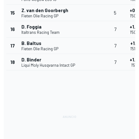
Z. van den Goorbergh
+0.9
15
5
Fieten Olie Racing GP
1'50.
D. Foggia
+1.0
16
7
Italtrans Racing Team
1'50.
B. Baltus
+1.1
17
7
Fieten Olie Racing GP
1'51.
D. Binder
+1.2
18
7
Liqui Moly Husqvarna Intact GP
1'51.