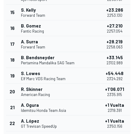
S. Kelly
+23.286
15
Forward Team
22'53.130
B. Gomez
+27.210
16
Fantic Racing
22'57.054
A. Surra
+28.219
17
Forward Team
22'58.063
B. Bendsneyder
+33.145
18
Pertamina Mandalika SAG Team
23'02.989
S. Lowes
+54.448
19
Elf Marc VDS Racing Team
23'24.292
R. Skinner
+1'06.071
20
American Racing
23'35.915
A. Ogura
+1 Vuelta
21
Idemitsu Honda Team Asia
23'19.391
A. López
+1 Vuelta
22
GT Trevisan SpeedUp
23'50.156