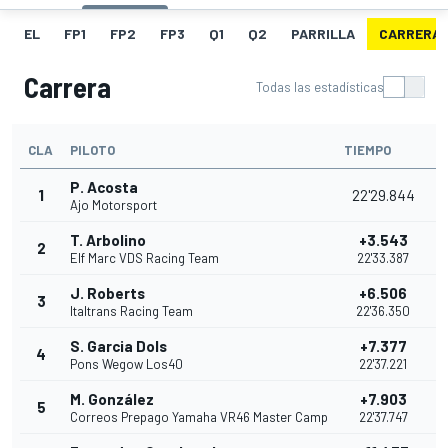
EL
FP1
FP2
FP3
Q1
Q2
PARRILLA
CARRERA
Carrera
Todas las estadísticas
CLA
PILOTO
TIEMPO
P
P. Acosta
1
22'29.844
Ajo Motorsport
T. Arbolino
+3.543
2
Elf Marc VDS Racing Team
22'33.387
J. Roberts
+6.506
3
Italtrans Racing Team
22'36.350
S. Garcia Dols
+7.377
4
Pons Wegow Los40
22'37.221
M. González
+7.903
5
Correos Prepago Yamaha VR46 Master Camp
22'37.747