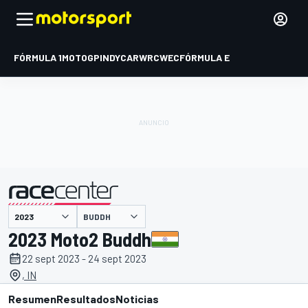
FÓRMULA 1
MOTOGP
INDYCAR
WRC
WEC
FÓRMULA E
BUDDH
presentado por
2023 Moto2 Buddh
22 sept 2023 - 24 sept 2023
, IN
Resumen
Resultados
Noticias