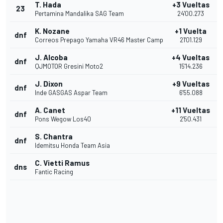
T. Hada
+3 Vueltas
23
Pertamina Mandalika SAG Team
24'00.273
K. Nozane
+1 Vuelta
dnf
Correos Prepago Yamaha VR46 Master Camp
21'01.129
J. Alcoba
+4 Vueltas
dnf
QJMOTOR Gresini Moto2
15'14.236
J. Dixon
+9 Vueltas
dnf
Inde GASGAS Aspar Team
6'55.088
A. Canet
+11 Vueltas
dnf
Pons Wegow Los40
2'50.431
S. Chantra
dnf
Idemitsu Honda Team Asia
C. Vietti Ramus
dns
Fantic Racing