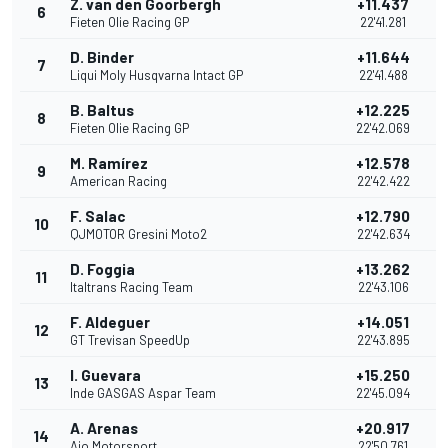
Z. van den Goorbergh
+11.437
6
Fieten Olie Racing GP
22'41.281
D. Binder
+11.644
7
Liqui Moly Husqvarna Intact GP
22'41.488
B. Baltus
+12.225
8
Fieten Olie Racing GP
22'42.069
M. Ramírez
+12.578
9
American Racing
22'42.422
F. Salac
+12.790
10
QJMOTOR Gresini Moto2
22'42.634
D. Foggia
+13.262
11
Italtrans Racing Team
22'43.106
F. Aldeguer
+14.051
12
GT Trevisan SpeedUp
22'43.895
I. Guevara
+15.250
13
Inde GASGAS Aspar Team
22'45.094
A. Arenas
+20.917
14
Ajo Motorsport
22'50.761