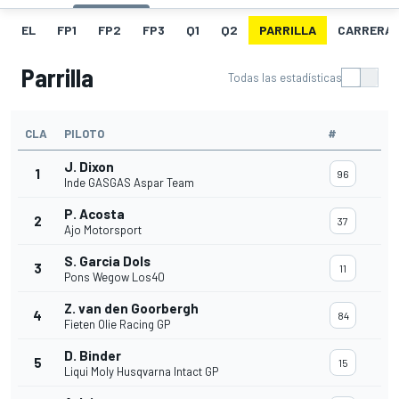
EL
FP1
FP2
FP3
Q1
Q2
PARRILLA
CARRERA
Parrilla
Todas las estadísticas
CLA
PILOTO
#
J. Dixon
1
96
Inde GASGAS Aspar Team
P. Acosta
2
37
Ajo Motorsport
S. Garcia Dols
3
11
Pons Wegow Los40
Z. van den Goorbergh
4
84
Fieten Olie Racing GP
D. Binder
5
15
Liqui Moly Husqvarna Intact GP