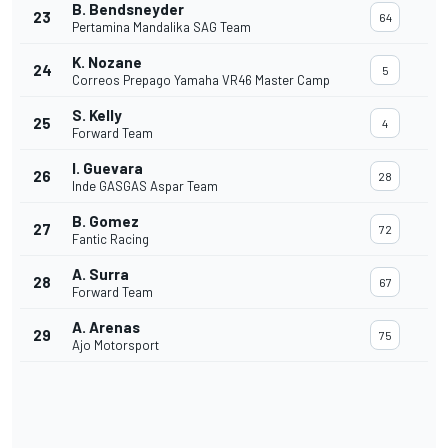
B. Bendsneyder
23
64
Pertamina Mandalika SAG Team
K. Nozane
24
5
Correos Prepago Yamaha VR46 Master Camp
S. Kelly
25
4
Forward Team
I. Guevara
26
28
Inde GASGAS Aspar Team
B. Gomez
27
72
Fantic Racing
A. Surra
28
67
Forward Team
A. Arenas
29
75
Ajo Motorsport