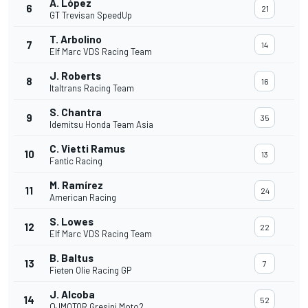
A. López
6
21
GT Trevisan SpeedUp
T. Arbolino
7
14
Elf Marc VDS Racing Team
J. Roberts
8
16
Italtrans Racing Team
S. Chantra
9
35
Idemitsu Honda Team Asia
C. Vietti Ramus
10
13
Fantic Racing
M. Ramírez
11
24
American Racing
S. Lowes
12
22
Elf Marc VDS Racing Team
B. Baltus
13
7
Fieten Olie Racing GP
J. Alcoba
14
52
QJMOTOR Gresini Moto2