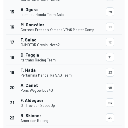
A. Ogura
15
79
Idemitsu Honda Team Asia
M. González
16
18
Correos Prepago Yamaha VR46 Master Camp
F. Salac
17
12
QJMOTOR Gresini Moto2
D. Foggia
18
71
Italtrans Racing Team
T. Hada
19
23
Pertamina Mandalika SAG Team
A. Canet
20
40
Pons Wegow Los40
F. Aldeguer
21
54
GT Trevisan SpeedUp
R. Skinner
22
33
American Racing