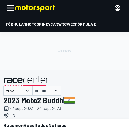
FÓRMULA 1
MOTOGP
INDYCAR
WRC
WEC
FÓRMULA E
BUDDH
presentado por
2023 Moto2 Buddh
22 sept 2023 - 24 sept 2023
, IN
Resumen
Resultados
Noticias