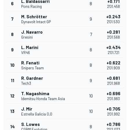
L. Baldassarri
+0.171
6
8
Pons Racing
2'01.458
M. Schrötter
+0.243
7
9
Dynavolt Intact GP
2'01.530
J. Navarro
+0.281
8
7
Gresini
2'01.568
L. Marini
+0.434
9
8
VR46
2'01.721
R. Fenati
+0.622
10
8
Snipers Team
2'01.909
R. Gardner
+0.681
11
9
Tech3
2'01.968
T. Nagashima
+0.696
12
10
Idemitsu Honda Team Asia
2'01.983
J. Mir
+0.705
13
10
Estrella Galicia 0,0
2'01.992
S. Lowes
+0.786
14
8
CGBM Evolution
2'02.073