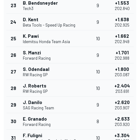
B. Bendsneyder
+1.553
23
9
Tech3
2'02.840
D. Kent
+1.638
24
9
Beta Tools - Speed Up Racing
2'02.925
K. Pawi
+1.662
25
10
Idemitsu Honda Team Asia
2'02.949
S. Manzi
+1.701
26
9
Forward Racing
2'02.988
S. Odendaal
+1.800
27
10
RW Racing GP
2'03.087
J. Roberts
+2.404
28
10
RW Racing GP
2'03.691
J. Danilo
+2.620
29
9
SAG Racing Team
2'03.907
E. Granado
+2.633
30
8
Forward Racing
2'03.920
F. Fuligni
+3.304
31
10