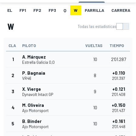
EL
FP1
FP2
FP3
Q
W
PARRILLA
CARRERA
W
Todas las estadísticas
CLA
PILOTO
VUELTAS
TIEMPO
A. Márquez
1
10
2'01.287
Estrella Galicia 0,0
P. Bagnaia
+0.110
2
8
VR46
2'01.397
X. Vierge
+0.121
3
9
Dynavolt Intact GP
2'01.408
M. Oliveira
+0.150
4
10
Ajo Motorsport
2'01.437
B. Binder
+0.161
5
10
Ajo Motorsport
2'01.448