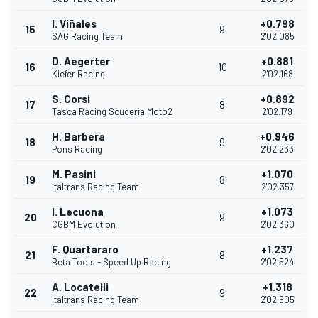
I. Viñales
+0.798
15
9
SAG Racing Team
2'02.085
D. Aegerter
+0.881
16
10
Kiefer Racing
2'02.168
S. Corsi
+0.892
17
8
Tasca Racing Scuderia Moto2
2'02.179
H. Barbera
+0.946
18
9
Pons Racing
2'02.233
M. Pasini
+1.070
19
8
Italtrans Racing Team
2'02.357
I. Lecuona
+1.073
20
9
CGBM Evolution
2'02.360
F. Quartararo
+1.237
21
8
Beta Tools - Speed Up Racing
2'02.524
A. Locatelli
+1.318
22
9
Italtrans Racing Team
2'02.605