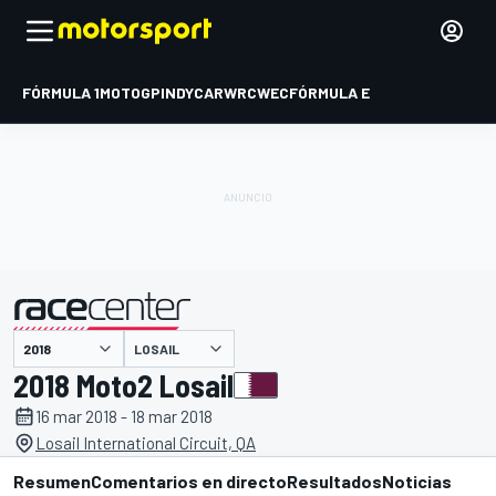
FÓRMULA 1
MOTOGP
INDYCAR
WRC
WEC
FÓRMULA E
LOSAIL
presentado por
2018 Moto2 Losail
16 mar 2018 - 18 mar 2018
Losail International Circuit, QA
Resumen
Comentarios en directo
Resultados
Noticias