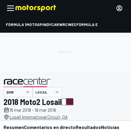
FÓRMULA 1
MOTOGP
INDYCAR
WRC
WEC
FÓRMULA E
LOSAIL
presentado por
2018 Moto2 Losail
16 mar 2018 - 18 mar 2018
Losail International Circuit, QA
Resumen
Comentarios en directo
Resultados
Noticias