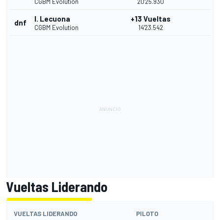
CGBM Evolution
20'25.930
I. Lecuona
+13 Vueltas
dnf
CGBM Evolution
14'23.542
Vueltas Liderando
VUELTAS LIDERANDO
PILOTO