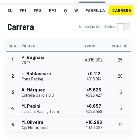
EL
FP1
FP2
FP3
Q
W
PARRILLA
CARRERA
Carrera
Todas las estadísticas
CLA
PILOTO
TIEMPO
PUNTOS
P. Bagnaia
1
40'19.802
25
VR46
L. Baldassarri
+0.112
2
20
Pons Racing
40'19.914
A. Márquez
+5.625
3
16
Estrella Galicia 0,0
40'25.427
M. Pasini
+6.657
4
13
Italtrans Racing Team
40'26.459
M. Oliveira
+10.296
5
11
Ajo Motorsport
40'30.098