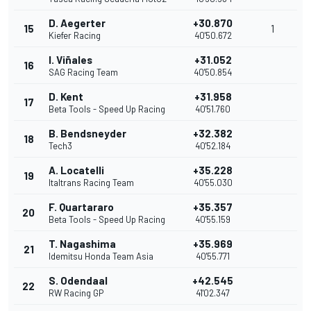
D. Aegerter
+30.870
15
1
Kiefer Racing
40'50.672
I. Viñales
+31.052
16
SAG Racing Team
40'50.854
D. Kent
+31.958
17
Beta Tools - Speed Up Racing
40'51.760
B. Bendsneyder
+32.382
18
Tech3
40'52.184
A. Locatelli
+35.228
19
Italtrans Racing Team
40'55.030
F. Quartararo
+35.357
20
Beta Tools - Speed Up Racing
40'55.159
T. Nagashima
+35.969
21
Idemitsu Honda Team Asia
40'55.771
S. Odendaal
+42.545
22
RW Racing GP
41'02.347