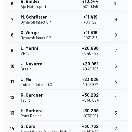
B. Binder
+10.344
6
10
Ajo Motorsport
40'30.146
M. Schrötter
+11.419
7
9
Dynavolt Intact GP
40'31.221
X. Vierge
+11.516
8
8
Dynavolt Intact GP
40'31.318
L. Marini
+20.690
9
7
VR46
40'40.492
J. Navarro
+20.961
10
6
Gresini
40'40.763
J. Mir
+23.025
11
5
Estrella Galicia 0,0
40'42.827
R. Gardner
+30.292
12
4
Tech3
40'50.094
H. Barbera
+30.299
13
3
Pons Racing
40'50.101
S. Corsi
+30.732
14
2
Tasca Racing Scuderia Moto2
40'50.534