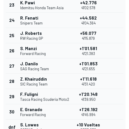
K. Pawi
+42.776
23
Idemitsu Honda Team Asia
41'02.578
R. Fenati
+44.562
24
Snipers Team
41'04.364
J. Roberts
+56.077
25
RW Racing GP
41'15.879
S. Manzi
+1'01.581
26
Forward Racing
41'21.383
J. Danilo
+1'01.853
27
SAG Racing Team
41'21.655
Z. Khairuddin
+1'11.618
28
SIC Racing Team
41'31.420
F. Fuligni
+1'20.148
29
Tasca Racing Scuderia Moto2
41'39.950
E. Granado
+1'26.192
30
Forward Racing
41'45.994
S. Lowes
+10 Vueltas
dnf