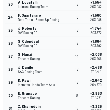
A. Locatelli
+1.554
23
17
Italtrans Racing Team
2'03.482
F. Quartararo
+1.560
24
16
Beta Tools - Speed Up Racing
2'03.488
J. Roberts
+1.744
25
17
RW Racing GP
2'03.672
S. Odendaal
+1.864
26
18
RW Racing GP
2'03.792
S. Manzi
+2.038
27
14
Forward Racing
2'03.966
J. Danilo
+2.486
28
17
SAG Racing Team
2'04.414
K. Pawi
+2.642
29
17
Idemitsu Honda Team Asia
2'04.570
E. Granado
+2.853
30
6
Forward Racing
2'04.781
Z. Khairuddin
+3.225
31
15