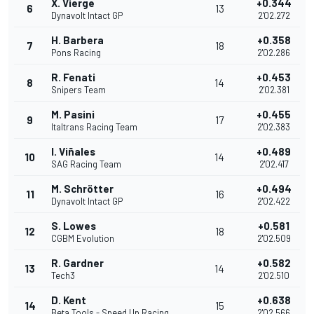
X. Vierge
+0.344
6
13
Dynavolt Intact GP
2'02.272
H. Barbera
+0.358
7
18
Pons Racing
2'02.286
R. Fenati
+0.453
8
14
Snipers Team
2'02.381
M. Pasini
+0.455
9
17
Italtrans Racing Team
2'02.383
I. Viñales
+0.489
10
14
SAG Racing Team
2'02.417
M. Schrötter
+0.494
11
16
Dynavolt Intact GP
2'02.422
S. Lowes
+0.581
12
18
CGBM Evolution
2'02.509
R. Gardner
+0.582
13
14
Tech3
2'02.510
D. Kent
+0.638
14
15
Beta Tools - Speed Up Racing
2'02.566