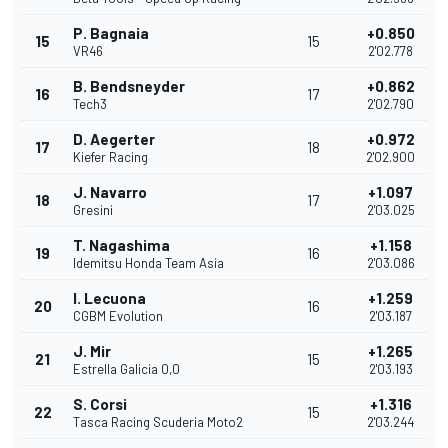
P. Bagnaia
+0.850
15
15
VR46
2'02.778
B. Bendsneyder
+0.862
16
17
Tech3
2'02.790
D. Aegerter
+0.972
17
18
Kiefer Racing
2'02.900
J. Navarro
+1.097
18
17
Gresini
2'03.025
T. Nagashima
+1.158
19
16
Idemitsu Honda Team Asia
2'03.086
I. Lecuona
+1.259
20
16
CGBM Evolution
2'03.187
J. Mir
+1.265
21
15
Estrella Galicia 0,0
2'03.193
S. Corsi
+1.316
22
15
Tasca Racing Scuderia Moto2
2'03.244