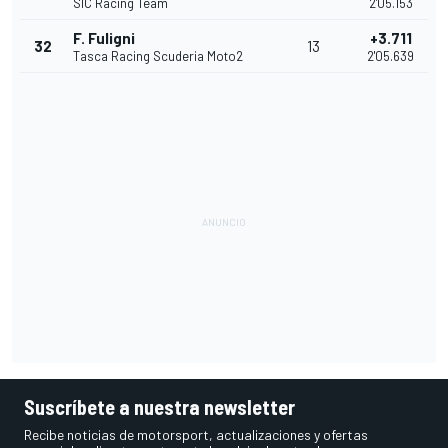
SIC Racing Team
2'05.153
F. Fuligni
+3.711
32
13
Tasca Racing Scuderia Moto2
2'05.639
Suscríbete a nuestra newsletter
Recibe noticias de motorsport, actualizaciones y ofertas