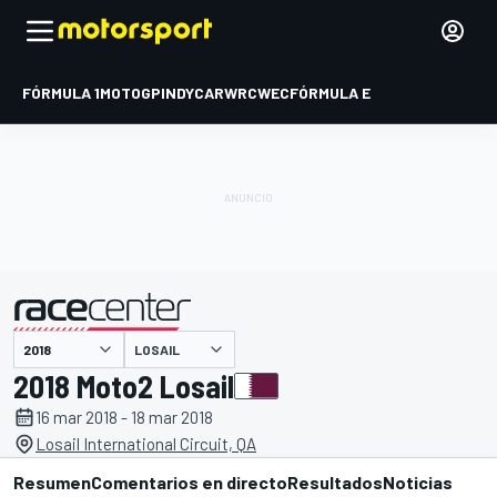
FÓRMULA 1
MOTOGP
INDYCAR
WRC
WEC
FÓRMULA E
LOSAIL
presentado por
2018 Moto2 Losail
16 mar 2018 - 18 mar 2018
Losail International Circuit, QA
Resumen
Comentarios en directo
Resultados
Noticias