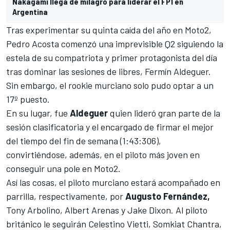
Nakagami llega de milagro para liderar el FP1 en
Argentina
Tras experimentar su quinta caída del año
en Moto2,
Pedr
o
Acosta
comenzó una imprevisible Q2 siguiendo la
estela de su compatriota y primer protagonista del día
tras dominar las sesiones de libres, Fermín Aldeguer.
Sin embargo, el rookie murciano solo pudo optar a un
17º puesto.
En su lugar, fue
Aldeguer
quien lideró gran parte de la
sesión clasificatoria y el encargado de firmar el mejor
del tiempo del fin de semana (1:43:306),
convirtiéndose, además, en el piloto más joven en
conseguir una pole en Moto2.
Así las cosas, el piloto murciano estará acompañado en
parrilla, respectivamente, por
Augusto Fernández,
Tony Arbolino,
Albert
Aren
as
y
Jake Dixon
. Al piloto
británico le seguirán Celestino Vietti,
Somkiat Chantra
,