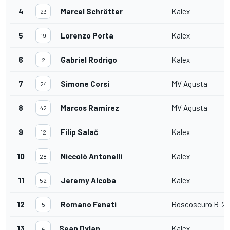
4
Marcel Schrötter
Kalex
23
5
Lorenzo Porta
Kalex
19
6
Gabriel Rodrigo
Kalex
2
7
Simone Corsi
MV Agusta
24
8
Marcos Ramírez
MV Agusta
42
9
Filip Salač
Kalex
12
10
Niccolò Antonelli
Kalex
28
11
Jeremy Alcoba
Kalex
52
12
Romano Fenati
Boscoscuro B-21
5
13
Sean Dylan
Kalex
4