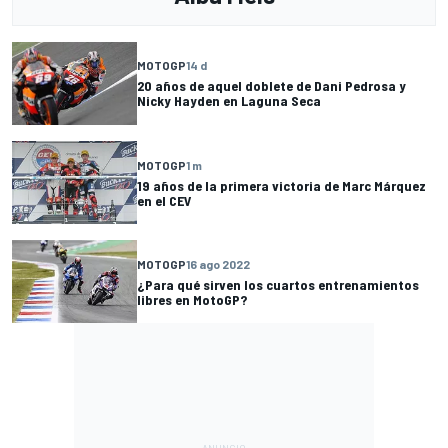
MOTOGP
14 d
20 años de aquel doblete de Dani Pedrosa y
Nicky Hayden en Laguna Seca
MOTOGP
1 m
19 años de la primera victoria de Marc Márquez
en el CEV
MOTOGP
16 ago 2022
¿Para qué sirven los cuartos entrenamientos
libres en MotoGP?