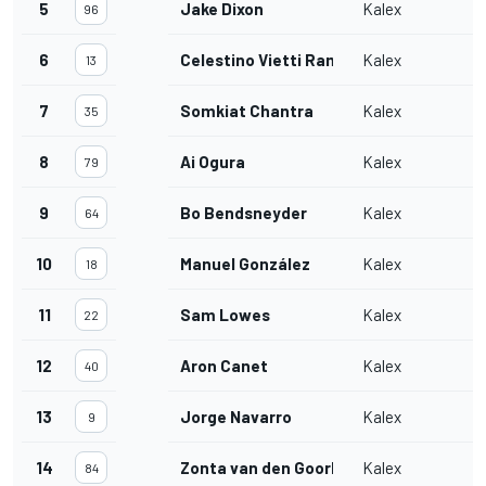
5
Jake Dixon
Kalex
96
6
Celestino Vietti Ramus
Kalex
13
7
Somkiat Chantra
Kalex
35
8
Ai Ogura
Kalex
79
9
Bo Bendsneyder
Kalex
64
10
Manuel González
Kalex
18
11
Sam Lowes
Kalex
22
12
Aron Canet
Kalex
40
13
Jorge Navarro
Kalex
9
14
Zonta van den Goorbergh
Kalex
84