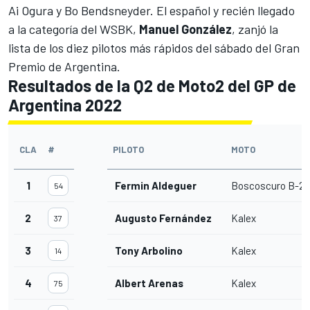
Ai Ogura
y
Bo Bendsneyder
. El español y recién llegado
a la categoría del WSBK,
Manuel González
, zanjó la
lista de los diez pilotos más rápidos del sábado del Gran
Premio de Argentina.
Resultados de la Q2 de Moto2 del GP de
Argentina 2022
CLA
#
PILOTO
MOTO
1
Fermin Aldeguer
Boscoscuro B-21
54
2
Augusto Fernández
Kalex
37
3
Tony Arbolino
Kalex
14
4
Albert Arenas
Kalex
75