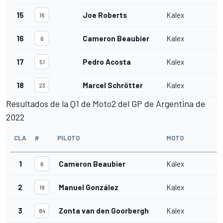
15
Joe Roberts
Kalex
16
16
Cameron Beaubier
Kalex
6
17
Pedro Acosta
Kalex
51
18
Marcel Schrötter
Kalex
23
Resultados de la Q1 de Moto2 del GP de Argentina de
2022
CLA
#
PILOTO
MOTO
1
Cameron Beaubier
Kalex
6
2
Manuel González
Kalex
18
3
Zonta van den Goorbergh
Kalex
84