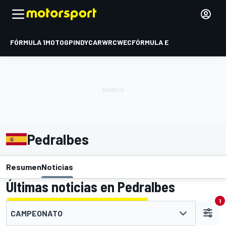
FÓRMULA 1
MOTOGP
INDYCAR
WRC
WEC
FÓRMULA E
Pedralbes
Resumen
Noticias
Últimas noticias en Pedralbes
1
CAMPEONATO