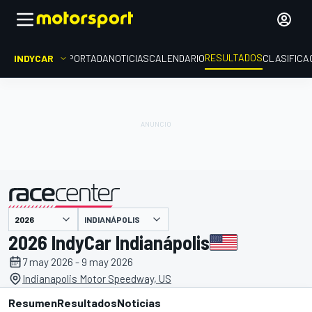
RESULTADOS
INDYCAR
PORTADA
NOTICIAS
CALENDARIO
CLASIFICA
INDIANÁPOLIS
presentado por
2026 IndyCar Indianápolis
7 may 2026 - 9 may 2026
Indianapolis Motor Speedway, US
Resumen
Resultados
Noticias