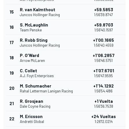
R. van Kalmthout
+59.5853
15
1
Juncos Hollinger Racing
1:56'39.8747
S. McLaughlin
+59.8703
16
1
Team Penske
1:56'40.1597
R. Robb Sting
+1'00.1665
17
1
Juncos Hollinger Racing
1:56'40.4559
P. O'Ward
+1'06.2857
18
1
Arrow McLaren
1:56'46.5751
C. Collet
+1'07.6701
19
1
A.J. Foyt Enterprises
1:56'47.9595
M. Schumacher
+1'14.1292
20
1
Rahal Letterman Lanigan Racing
1:56'54.4186
R. Grosjean
+1 Vuelta
21
9
Dale Coyne Racing
1:56'36.7538
M. Ericsson
+24 Vueltas
22
8
Andretti Global
1:26'12.0214