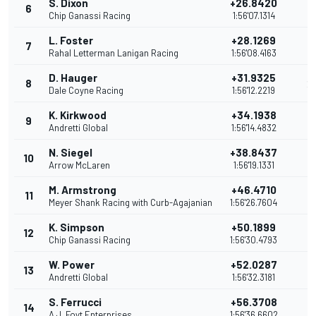
S. Dixon
+26.8420
6
2
Chip Ganassi Racing
1:56'07.1314
L. Foster
+28.1269
7
2
Rahal Letterman Lanigan Racing
1:56'08.4163
D. Hauger
+31.9325
8
2
Dale Coyne Racing
1:56'12.2219
K. Kirkwood
+34.1938
9
2
Andretti Global
1:56'14.4832
N. Siegel
+38.8437
10
2
Arrow McLaren
1:56'19.1331
M. Armstrong
+46.4710
11
1
Meyer Shank Racing with Curb-Agajanian
1:56'26.7604
K. Simpson
+50.1899
12
1
Chip Ganassi Racing
1:56'30.4793
W. Power
+52.0287
13
1
Andretti Global
1:56'32.3181
S. Ferrucci
+56.3708
14
1
A.J. Foyt Enterprises
1:56'36.6602