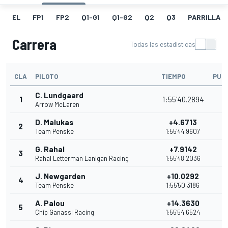
EL
FP1
FP2
Q1-G1
Q1-G2
Q2
Q3
PARRILLA
Carrera
Todas las estadísticas
CLA
PILOTO
TIEMPO
PUN
C. Lundgaard
1
1:55'40.2894
5
Arrow McLaren
D. Malukas
+4.6713
2
4
Team Penske
1:55'44.9607
G. Rahal
+7.9142
3
3
Rahal Letterman Lanigan Racing
1:55'48.2036
J. Newgarden
+10.0292
4
3
Team Penske
1:55'50.3186
A. Palou
+14.3630
5
3
Chip Ganassi Racing
1:55'54.6524