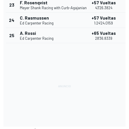
F. Rosenqvist
+57 Vueltas
23
7
Meyer Shank Racing with Curb-Agajanian
43'26.3824
C. Rasmussen
+57 Vueltas
24
6
Ed Carpenter Racing
1:24'24.0159
A. Rossi
+65 Vueltas
25
5
Ed Carpenter Racing
28'36.8339