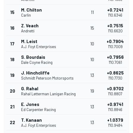
M. Chilton
+0.7241
15
11
Carlin
1'10.6346
Z. Veach
+0.7515
16
15
Andretti
1'10.6620
M. Leist
+0.7904
17
10
A.J. Foyt Enterprises
1'10.7009
S. Bourdais
+0.7956
18
10
Dale Coyne Racing
1'10.7061
J. Hinchcliffe
+0.8625
19
13
Schmidt Peterson Motorsports
1'10.7730
G. Rahal
+0.9702
20
19
Rahal Letterman Lanigan Racing
1'10.8807
E. Jones
+0.9741
21
13
Ed Carpenter Racing
1'10.8846
T. Kanaan
+1.0379
22
13
A.J. Foyt Enterprises
1'10.9484