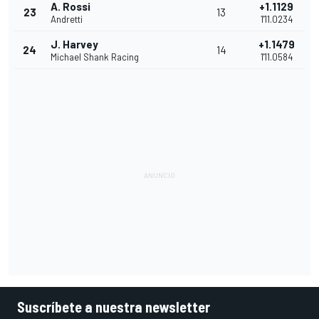
A. Rossi
+1.1129
23
13
Andretti
1'11.0234
J. Harvey
+1.1479
24
14
Michael Shank Racing
1'11.0584
Suscríbete a nuestra newsletter