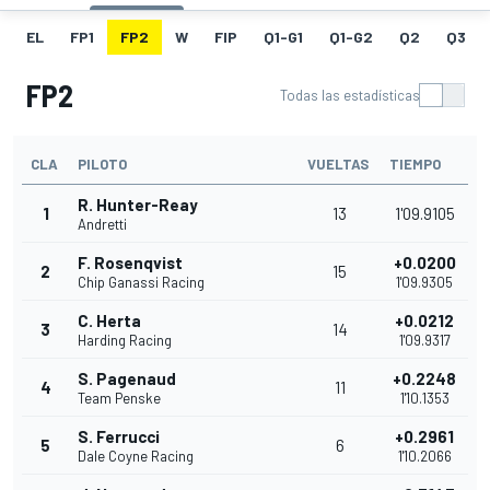
EL
FP1
FP2
W
FIP
Q1-G1
Q1-G2
Q2
Q3
FP2
Todas las estadísticas
CLA
PILOTO
VUELTAS
TIEMPO
R. Hunter-Reay
1
13
1'09.9105
Andretti
F. Rosenqvist
+0.0200
2
15
Chip Ganassi Racing
1'09.9305
C. Herta
+0.0212
3
14
Harding Racing
1'09.9317
S. Pagenaud
+0.2248
4
11
Team Penske
1'10.1353
S. Ferrucci
+0.2961
5
6
Dale Coyne Racing
1'10.2066