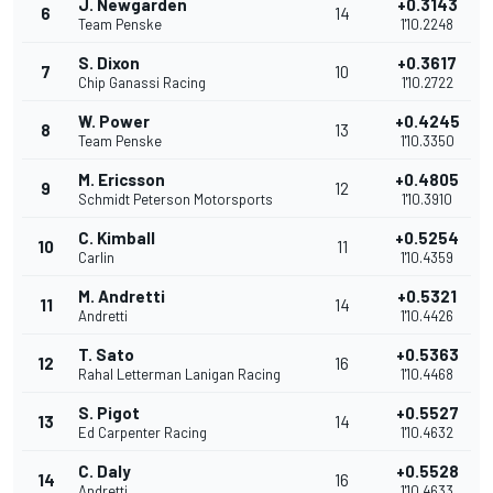
J. Newgarden
+0.3143
6
14
Team Penske
1'10.2248
S. Dixon
+0.3617
7
10
Chip Ganassi Racing
1'10.2722
W. Power
+0.4245
8
13
Team Penske
1'10.3350
M. Ericsson
+0.4805
9
12
Schmidt Peterson Motorsports
1'10.3910
C. Kimball
+0.5254
10
11
Carlin
1'10.4359
M. Andretti
+0.5321
11
14
Andretti
1'10.4426
T. Sato
+0.5363
12
16
Rahal Letterman Lanigan Racing
1'10.4468
S. Pigot
+0.5527
13
14
Ed Carpenter Racing
1'10.4632
C. Daly
+0.5528
14
16
Andretti
1'10.4633