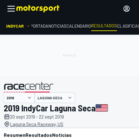
RESULTADOS
INDYCAR
PORTADA
NOTICIAS
CALENDARIO
CLASIFICA
LAGUNA SECA
presentado por
2019 IndyCar Laguna Seca
20 sept 2019 - 22 sept 2019
Laguna Seca Raceway, US
Resumen
Resultados
Noticias