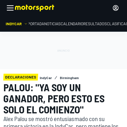
INDYCAR
PORTADA
NOTICIAS
CALENDARIO
RESULTADOS
CLASIFICA
DECLARACIONES
IndyCar
Birmingham
PALOU: "YA SOY UN
GANADOR, PERO ESTO ES
SOLO EL COMIENZO"
Alex Palou se mostró entusiasmado con su
primera victoria en la IndyCar, pero mantiene los