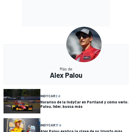
Más de
Alex Palou
INDYCAR
2 d
Horarios de la IndyCar en Portland y cómo verlo:
Palou, líder, busca más
INDYCAR
17 d
Alex Palou explica la clave de su triunfo más