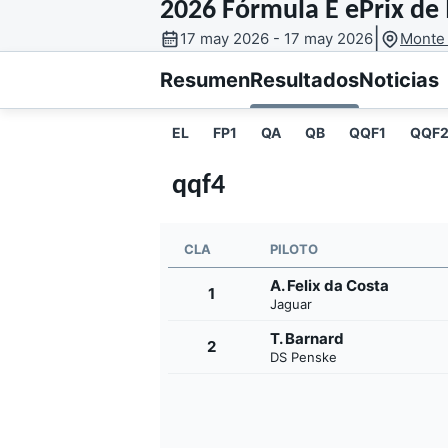
2026 Fórmula E ePrix de
|
17 may 2026 - 17 may 2026
Monte 
MOTOGP
INDYCAR
Resumen
Resultados
Noticias
EL
FP1
QA
QB
QQF1
QQF
qqf4
CLA
PILOTO
A. Felix da Costa
1
Jaguar
T. Barnard
2
DS Penske
WRC
WEC