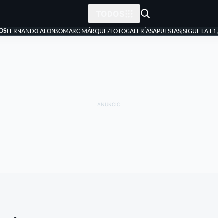
TODOS
OS
FERNANDO ALONSO
MARC MÁRQUEZ
FOTOGALERÍAS
APUESTAS
¡SIGUE LA F1