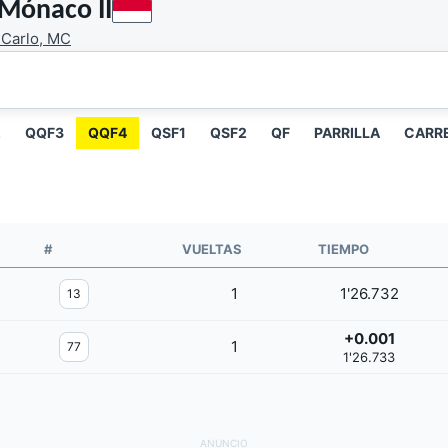
 Mónaco II
Carlo, MC
2
QQF3
QQF4
QSF1
QSF2
QF
PARRILLA
CARR
#
VUELTAS
TIEMPO
1
1'26.732
13
+0.001
1
77
1'26.733