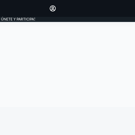
Haz que tu voz se escuche
comentando los artículos
INICIAR SESIÓN
, ÚNETE Y PARTICIPA!
EDICIÓN
ESPAÑA