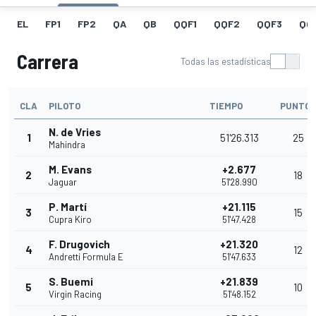
EL
FP1
FP2
QA
QB
QQF1
QQF2
QQF3
QQ
Carrera
Todas las estadísticas
CLA
PILOTO
TIEMPO
PUNTOS
N. de Vries
1
51'26.313
25
Mahindra
M. Evans
+2.677
2
18
Jaguar
51'28.990
P. Martí
+21.115
3
15
Cupra Kiro
51'47.428
F. Drugovich
+21.320
4
12
Andretti Formula E
51'47.633
S. Buemi
+21.839
5
10
Virgin Racing
51'48.152