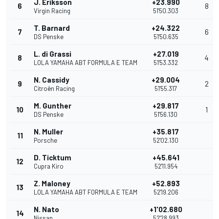
J. Eriksson
+23.990
6
8
Virgin Racing
51'50.303
T. Barnard
+24.322
7
6
DS Penske
51'50.635
L. di Grassi
+27.019
8
4
LOLA YAMAHA ABT FORMULA E TEAM
51'53.332
N. Cassidy
+29.004
9
2
Citroën Racing
51'55.317
M. Gunther
+29.817
10
1
DS Penske
51'56.130
N. Muller
+35.817
11
Porsche
52'02.130
D. Ticktum
+45.641
12
Cupra Kiro
52'11.954
Z. Maloney
+52.893
13
LOLA YAMAHA ABT FORMULA E TEAM
52'19.206
N. Nato
+1'02.680
14
Nissan
52'28.993