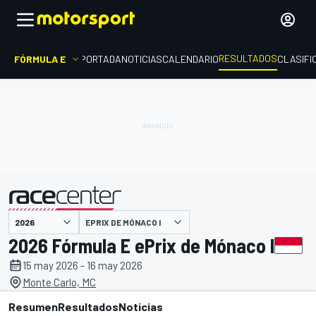
RESULTADOS
FÓRMULA E
PORTADA
NOTICIAS
CALENDARIO
CLASIFI
EPRIX DE MÓNACO I
presentado por
2026 Fórmula E ePrix de Mónaco I
15 may 2026 - 16 may 2026
Monte Carlo, MC
Resumen
Resultados
Noticias