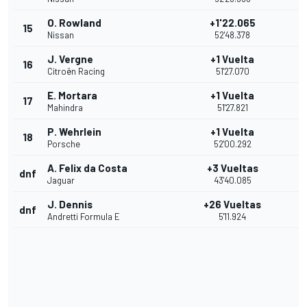
O. Rowland
+1'22.065
15
Nissan
52'48.378
J. Vergne
+1 Vuelta
16
Citroën Racing
51'27.070
E. Mortara
+1 Vuelta
17
Mahindra
51'27.821
P. Wehrlein
+1 Vuelta
18
Porsche
52'00.292
A. Felix da Costa
+3 Vueltas
dnf
Jaguar
43'40.085
J. Dennis
+26 Vueltas
dnf
Andretti Formula E
5'11.924