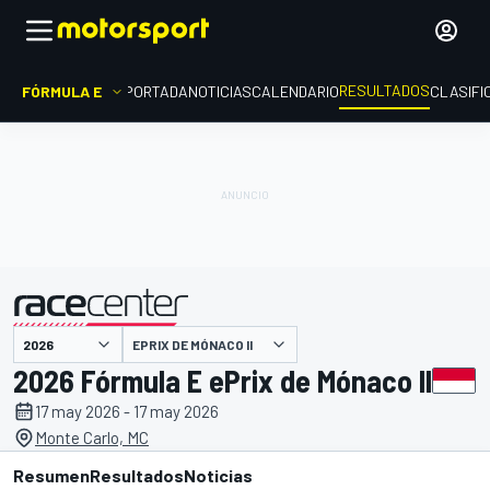
RESULTADOS
FÓRMULA E
PORTADA
NOTICIAS
CALENDARIO
CLASIFI
EPRIX DE MÓNACO II
presentado por
2026 Fórmula E ePrix de Mónaco II
17 may 2026 - 17 may 2026
Monte Carlo, MC
Resumen
Resultados
Noticias