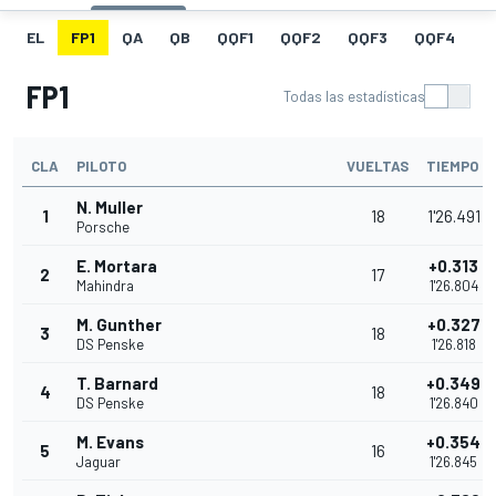
EL
FP1
QA
QB
QQF1
QQF2
QQF3
QQF4
Q
FP1
Todas las estadísticas
CLA
PILOTO
VUELTAS
TIEMPO
N. Muller
1
18
1'26.491
Porsche
E. Mortara
+0.313
2
17
Mahindra
1'26.804
M. Gunther
+0.327
3
18
DS Penske
1'26.818
T. Barnard
+0.349
4
18
DS Penske
1'26.840
M. Evans
+0.354
5
16
Jaguar
1'26.845