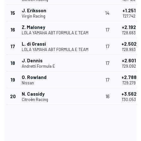
J. Eriksson
+1.251
15
14
Virgin Racing
1'27.742
Z. Maloney
+2.192
16
17
LOLA YAMAHA ABT FORMULA E TEAM
1'28.683
L. di Grassi
+2.502
17
17
LOLA YAMAHA ABT FORMULA E TEAM
1'28.993
J. Dennis
+2.601
18
17
Andretti Formula E
1'29.092
O. Rowland
+2.788
19
17
Nissan
1'29.279
N. Cassidy
+3.562
20
16
Citroën Racing
1'30.053