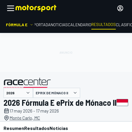
RESULTADOS
FÓRMULA E
PORTADA
NOTICIAS
CALENDARIO
CLASIFI
EPRIX DE MÓNACO II
presentado por
2026 Fórmula E ePrix de Mónaco II
17 may 2026 - 17 may 2026
Monte Carlo, MC
Resumen
Resultados
Noticias