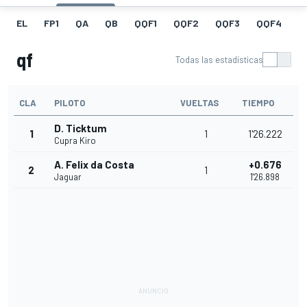
EL
FP1
QA
QB
QQF1
QQF2
QQF3
QQF4
Q
qf
Todas las estadísticas
CLA
PILOTO
VUELTAS
TIEMPO
D. Ticktum
1
1
1'26.222
Cupra Kiro
A. Felix da Costa
+0.676
2
1
Jaguar
1'26.898