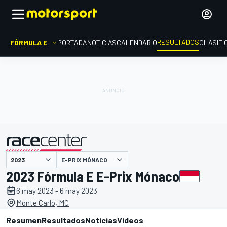
RESULTADOS
FÓRMULA E
PORTADA
NOTICIAS
CALENDARIO
CLASIFI
E-PRIX MÓNACO
presentado por
2023 Fórmula E E-Prix Mónaco
6 may 2023 - 6 may 2023
Monte Carlo, MC
Resumen
Resultados
Noticias
Videos