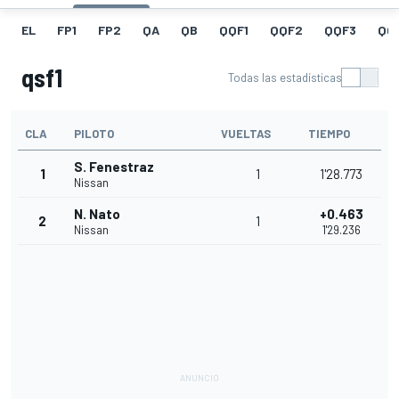
EL
FP1
FP2
QA
QB
QQF1
QQF2
QQF3
QQ
qsf1
Todas las estadísticas
CLA
PILOTO
VUELTAS
TIEMPO
S. Fenestraz
1
1
1'28.773
Nissan
N. Nato
+0.463
2
1
Nissan
1'29.236