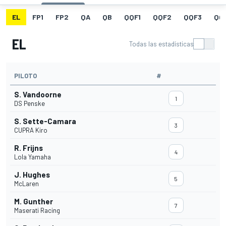
EL
FP1
FP2
QA
QB
QQF1
QQF2
QQF3
QQ
EL
Todas las estadísticas
PILOTO
#
S. Vandoorne
1
DS Penske
S. Sette-Camara
3
CUPRA Kiro
R. Frijns
4
Lola Yamaha
J. Hughes
5
McLaren
M. Gunther
7
Maserati Racing