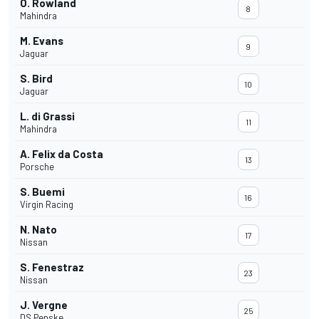
O. Rowland
8
Mahindra
M. Evans
9
Jaguar
S. Bird
10
Jaguar
L. di Grassi
11
Mahindra
A. Felix da Costa
13
Porsche
S. Buemi
16
Virgin Racing
N. Nato
17
Nissan
S. Fenestraz
23
Nissan
J. Vergne
25
DS Penske