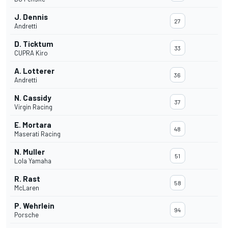
J. Dennis
27
Andretti
D. Ticktum
33
CUPRA Kiro
A. Lotterer
36
Andretti
N. Cassidy
37
Virgin Racing
E. Mortara
48
Maserati Racing
N. Muller
51
Lola Yamaha
R. Rast
58
McLaren
P. Wehrlein
94
Porsche