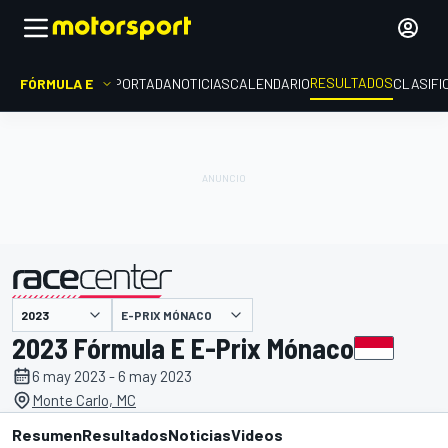
RESULTADOS
FÓRMULA E
PORTADA
NOTICIAS
CALENDARIO
CLASIFI
E-PRIX MÓNACO
presentado por
2023 Fórmula E E-Prix Mónaco
6 may 2023 - 6 may 2023
Monte Carlo, MC
Resumen
Resultados
Noticias
Videos