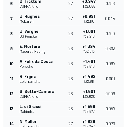
D. Ticktum
+0.947
6
27
0.196
1
CUPRA Kiro
1'32.066
J. Hughes
+0.991
7
27
0.044
1
McLaren
1'32.110
J. Vergne
+1.091
8
26
0.100
1
DS Penske
1'32.210
E. Mortara
+1.394
9
26
0.303
1
Maserati Racing
1'32.513
A. Felix da Costa
+1.491
10
26
0.097
1
Porsche
1'32.610
R. Frijns
+1.492
11
26
0.001
1
Lola Yamaha
1'32.611
S. Sette-Camara
+1.501
12
26
0.009
1
CUPRA Kiro
1'32.620
L. di Grassi
+1.558
13
26
0.057
1
Mahindra
1'32.677
N. Muller
+1.628
14
27
0.070
1
Lola Yamaha
1'32.747