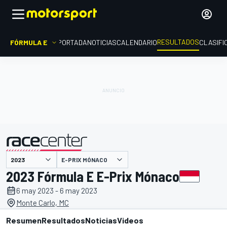
RESULTADOS
FÓRMULA E
PORTADA
NOTICIAS
CALENDARIO
CLASIFI
E-PRIX MÓNACO
presentado por
2023 Fórmula E E-Prix Mónaco
6 may 2023 - 6 may 2023
Monte Carlo, MC
Resumen
Resultados
Noticias
Videos