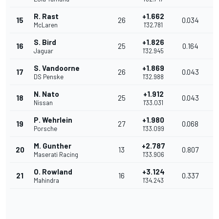
R. Rast
+1.662
15
26
0.034
1
McLaren
1'32.781
S. Bird
+1.826
16
25
0.164
1
Jaguar
1'32.945
S. Vandoorne
+1.869
17
26
0.043
1
DS Penske
1'32.988
N. Nato
+1.912
18
25
0.043
1
Nissan
1'33.031
P. Wehrlein
+1.980
19
27
0.068
1
Porsche
1'33.099
M. Gunther
+2.787
20
13
0.807
1
Maserati Racing
1'33.906
O. Rowland
+3.124
21
16
0.337
1
Mahindra
1'34.243