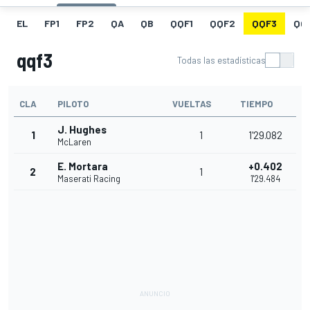
EL
FP1
FP2
QA
QB
QQF1
QQF2
QQF3
QQ
qqf3
Todas las estadísticas
CLA
PILOTO
VUELTAS
TIEMPO
J. Hughes
1
1
1'29.082
McLaren
E. Mortara
+0.402
2
1
Maserati Racing
1'29.484