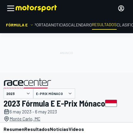
RESULTADOS
FÓRMULA E
PORTADA
NOTICIAS
CALENDARIO
CLASIFI
E-PRIX MÓNACO
presentado por
2023 Fórmula E E-Prix Mónaco
6 may 2023 - 6 may 2023
Monte Carlo, MC
Resumen
Resultados
Noticias
Videos