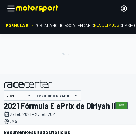
RESULTADOS
FÓRMULA E
PORTADA
NOTICIAS
CALENDARIO
CLASIFI
EPRIX DE DIRIYAH II
presentado por
2021 Fórmula E ePrix de Diriyah II
27 feb 2021 - 27 feb 2021
, SA
Resumen
Resultados
Noticias