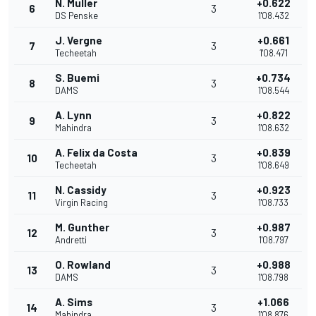
N. Muller
+0.622
6
3
DS Penske
1'08.432
J. Vergne
+0.661
7
3
Techeetah
1'08.471
S. Buemi
+0.734
8
3
DAMS
1'08.544
A. Lynn
+0.822
9
3
Mahindra
1'08.632
A. Felix da Costa
+0.839
10
3
Techeetah
1'08.649
N. Cassidy
+0.923
11
3
Virgin Racing
1'08.733
M. Gunther
+0.987
12
3
Andretti
1'08.797
O. Rowland
+0.988
13
3
DAMS
1'08.798
A. Sims
+1.066
14
3
Mahindra
1'08.876