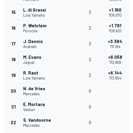
L. di Grassi
+1.160
15
3
Lola Yamaha
1'08.970
P. Wehrlein
+1.791
16
2
Porsche
1'09.601
J. Dennis
+3.384
17
3
Andretti
1'11.194
M. Evans
+6.058
18
2
Jaguar
1'13.868
R. Rast
+6.144
19
2
Lola Yamaha
1'13.954
N. de Vries
20
0
Mercedes
E. Mortara
21
0
Venturi
S. Vandoorne
22
0
Mercedes