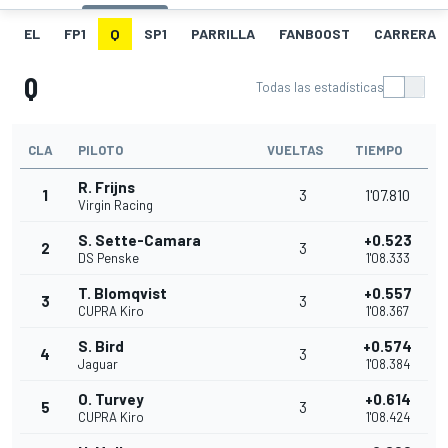
EL
FP1
Q
SP1
PARRILLA
FANBOOST
CARRERA
Q
Todas las estadísticas
CLA
PILOTO
VUELTAS
TIEMPO
R. Frijns
1
3
1'07.810
Virgin Racing
S. Sette-Camara
+0.523
2
3
DS Penske
1'08.333
T. Blomqvist
+0.557
3
3
CUPRA Kiro
1'08.367
S. Bird
+0.574
4
3
Jaguar
1'08.384
O. Turvey
+0.614
5
3
CUPRA Kiro
1'08.424