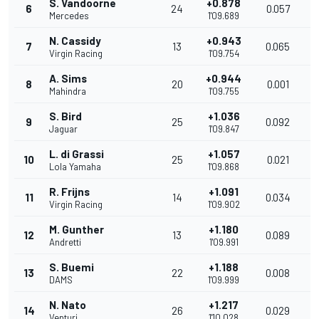
S. Vandoorne
+0.878
6
24
0.057
1
Mercedes
1'09.689
N. Cassidy
+0.943
7
13
0.065
1
Virgin Racing
1'09.754
A. Sims
+0.944
8
20
0.001
1
Mahindra
1'09.755
S. Bird
+1.036
9
25
0.092
1
Jaguar
1'09.847
L. di Grassi
+1.057
10
25
0.021
1
Lola Yamaha
1'09.868
R. Frijns
+1.091
11
14
0.034
Virgin Racing
1'09.902
M. Gunther
+1.180
12
13
0.089
1
Andretti
1'09.991
S. Buemi
+1.188
13
22
0.008
1
DAMS
1'09.999
N. Nato
+1.217
14
26
0.029
1
Venturi
1'10.028