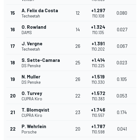
A. Felix da Costa
+1.297
15
12
0.080
1
Techeetah
1'10.108
O. Rowland
+1.324
16
14
0.027
1
DAMS
1'10.135
J. Vergne
+1.391
17
26
0.067
1
Techeetah
1'10.202
S. Sette-Camara
+1.414
18
25
0.023
1
DS Penske
1'10.225
N. Muller
+1.519
19
26
0.105
1
DS Penske
1'10.330
O. Turvey
+1.572
20
22
0.053
1
CUPRA Kiro
1'10.383
T. Blomqvist
+1.746
21
23
0.174
1
CUPRA Kiro
1'10.557
P. Wehrlein
+1.787
22
20
0.041
1
Porsche
1'10.598