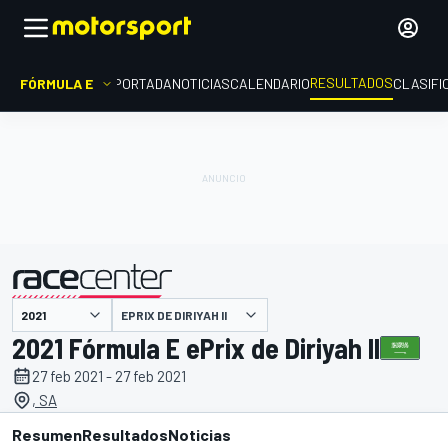
RESULTADOS
FÓRMULA E
PORTADA
NOTICIAS
CALENDARIO
CLASIFI
EPRIX DE DIRIYAH II
presentado por
2021 Fórmula E ePrix de Diriyah II
27 feb 2021 - 27 feb 2021
, SA
Resumen
Resultados
Noticias