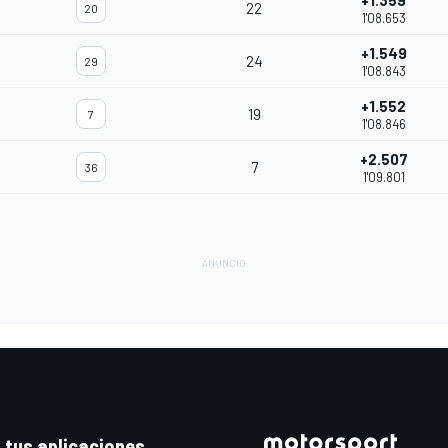
+1.359
22
20
1'08.653
+1.549
24
29
1'08.843
+1.552
19
7
1'08.846
+2.507
7
36
1'09.801
 tus aplicaciones