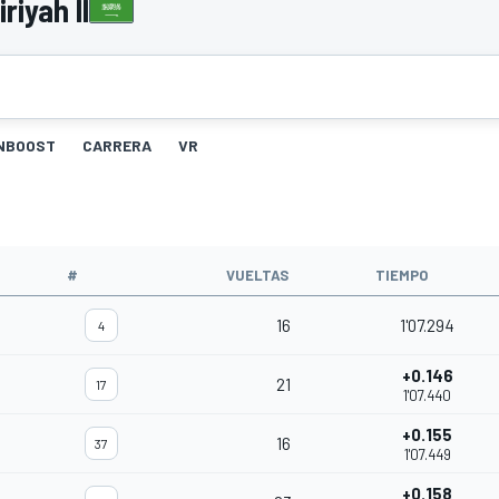
riyah II
NBOOST
CARRERA
VR
#
VUELTAS
TIEMPO
16
1'07.294
4
+0.146
21
17
1'07.440
+0.155
16
37
1'07.449
+0.158