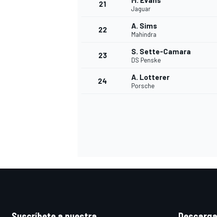
M. Evans
21
Jaguar
A. Sims
22
Mahindra
S. Sette-Camara
23
DS Penske
A. Lotterer
24
Porsche
MÁS CATEGORÍAS
Suscríbete a nuestra
Descarga