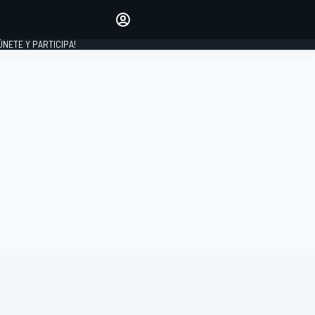
Haz que tu voz se escuche
comentando los artículos
 ÚNETE Y PARTICIPA!
INICIAR SESIÓN
EDICIÓN
ESPAÑA