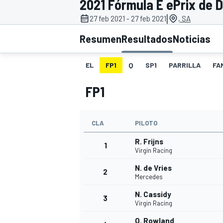
2021 Fórmula E ePrix de Di
|
27 feb 2021 - 27 feb 2021
, SA
INDYCAR
WRC
Resumen
Resultados
Noticias
EL
FP1
Q
SP1
PARRILLA
FA
FP1
CLA
PILOTO
R. Frijns
1
Virgin Racing
N. de Vries
2
WEC
FÓRMULA E
Mercedes
N. Cassidy
3
Virgin Racing
O. Rowland