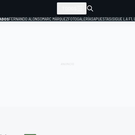
TODOS
ADOS
FERNANDO ALONSO
MARC MÁRQUEZ
FOTOGALERÍAS
APUESTAS
¡SIGUE LA F1,
P