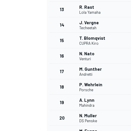
R. Rast
13
Lola Yamaha
J. Vergne
14
Techeetah
T. Blomqvist
15
CUPRA Kiro
N. Nato
16
Venturi
M. Gunther
17
Andretti
P. Wehrlein
18
Porsche
A. Lynn
19
Mahindra
N. Muller
20
DS Penske