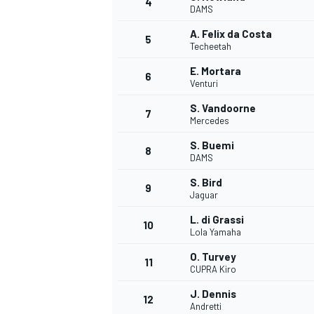
4
DAMS
A. Felix da Costa
5
Techeetah
E. Mortara
6
Venturi
S. Vandoorne
7
Mercedes
S. Buemi
8
DAMS
S. Bird
9
Jaguar
L. di Grassi
10
Lola Yamaha
O. Turvey
11
CUPRA Kiro
J. Dennis
12
Andretti