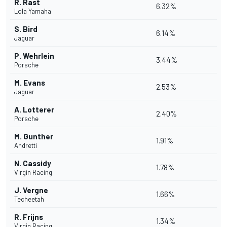
R. Rast
6.32%
Lola Yamaha
S. Bird
6.14%
Jaguar
P. Wehrlein
3.44%
Porsche
M. Evans
2.53%
Jaguar
A. Lotterer
2.40%
Porsche
M. Gunther
1.91%
Andretti
N. Cassidy
1.78%
Virgin Racing
J. Vergne
1.66%
Techeetah
R. Frijns
1.34%
Virgin Racing