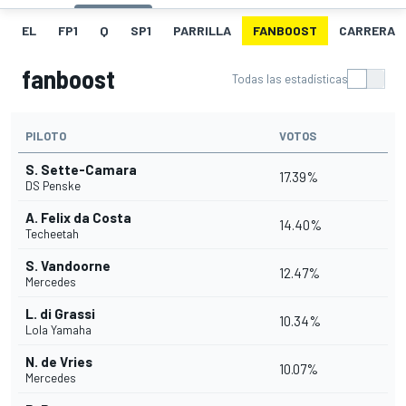
EL
FP1
Q
SP1
PARRILLA
FANBOOST
CARRERA
fanboost
Todas las estadísticas
PILOTO
VOTOS
S. Sette-Camara
17.39%
DS Penske
A. Felix da Costa
14.40%
Techeetah
S. Vandoorne
12.47%
Mercedes
L. di Grassi
10.34%
Lola Yamaha
N. de Vries
10.07%
Mercedes