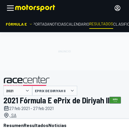
RESULTADOS
FÓRMULA E
PORTADA
NOTICIAS
CALENDARIO
CLASIFI
EPRIX DE DIRIYAH II
presentado por
2021 Fórmula E ePrix de Diriyah II
27 feb 2021 - 27 feb 2021
, SA
Resumen
Resultados
Noticias