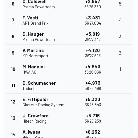
O. Caldwell
+2.857
6
5
Prema Powerteam
36'26.380
F. Vesti
+3.481
7
4
ART Grand Prix
36'27.004
D. Hauger
+3.819
8
3
Prema Powerteam
36'27.342
V. Martins
+4.120
9
2
MP Motorsport
36'27.643
M. Nannini
+4.543
10
1
HWA AG
36'28.066
D. Schumacher
+4.973
11
Trident
36'28.496
E. Fittipaldi
+5.320
12
Charouz Racing System
36'28.843
J. Crawford
+5.716
13
Hitech Racing
36'29.239
A. Iwasa
+6.232
14
Hitech Racing
36'29.755