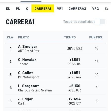
EL
PL
Q
CARRERA1
VR1
CARRERA2
VR2
CA
CARRERA1
Todas las estadísticas
CLA
PILOTO
TIEMPO
PUNTOS
A. Smolyar
1
36'23.523
15
ART Grand Prix
C. Novalak
+1.591
2
12
Trident
36'25.114
C. Collet
+1.951
3
10
MP Motorsport
36'25.474
L. Sargeant
+2.130
4
8
Charouz Racing System
36'25.653
J. Edgar
+2.494
5
6
Carlin
36'26.017