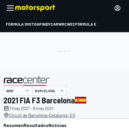
FÓRMULA 1
MOTOGP
INDYCAR
WRC
WEC
FÓRMULA E
BARCELONA
presentado por
2021 FIA F3 Barcelona
7 may 2021 - 9 may 2021
Circuit de Barcelona-Catalunya, ES
Resumen
Resultados
Noticias