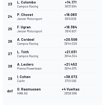
L. Colombo
+14.171
23
Campos Racing
36'37.694
P. Chovet
+18.083
24
Jenzer Motorsport
36'41.606
F. Ugran
+18.384
25
Jenzer Motorsport
36'41.907
A. Cordeel
+20.506
26
Campos Racing
36'44.029
L. Tóth
+21.031
27
Campos Racing
36'44.554
A. Leclerc
+21.452
28
Prema Powerteam
36'44.975
I. Cohen
+38.072
29
Carlin
37'01.595
O. Rasmussen
+4 Vueltas
dnf
HWA AG
28'08.996