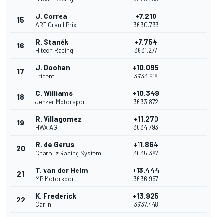
J. Correa
+7.210
15
ART Grand Prix
36'30.733
R. Staněk
+7.754
16
Hitech Racing
36'31.277
J. Doohan
+10.095
17
Trident
36'33.618
C. Williams
+10.349
18
Jenzer Motorsport
36'33.872
R. Villagomez
+11.270
19
HWA AG
36'34.793
R. de Gerus
+11.864
20
Charouz Racing System
36'35.387
T. van der Helm
+13.444
21
MP Motorsport
36'36.967
K. Frederick
+13.925
22
Carlin
36'37.448