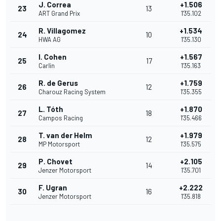
J. Correa
+1.506
23
13
ART Grand Prix
1'35.102
R. Villagomez
+1.534
24
10
HWA AG
1'35.130
I. Cohen
+1.567
25
17
Carlin
1'35.163
R. de Gerus
+1.759
26
12
Charouz Racing System
1'35.355
L. Tóth
+1.870
27
18
Campos Racing
1'35.466
T. van der Helm
+1.979
28
12
MP Motorsport
1'35.575
P. Chovet
+2.105
29
14
Jenzer Motorsport
1'35.701
F. Ugran
+2.222
30
16
Jenzer Motorsport
1'35.818