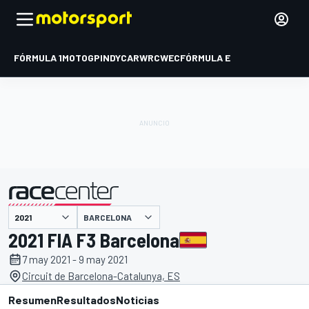
FÓRMULA 1
MOTOGP
INDYCAR
WRC
WEC
FÓRMULA E
BARCELONA
presentado por
2021 FIA F3 Barcelona
7 may 2021 - 9 may 2021
Circuit de Barcelona-Catalunya, ES
Resumen
Resultados
Noticias