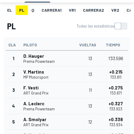
EL
PL
Q
CARRERA1
VR1
CARRERA2
VR2
CA
PL
Todas las estadísticas
CLA
PILOTO
VUELTAS
TIEMPO
D. Hauger
1
13
1'33.596
Prema Powerteam
V. Martins
+0.215
2
13
MP Motorsport
1'33.811
F. Vesti
+0.275
3
11
ART Grand Prix
1'33.871
A. Leclerc
+0.327
4
13
Prema Powerteam
1'33.923
A. Smolyar
+0.338
5
12
ART Grand Prix
1'33.934