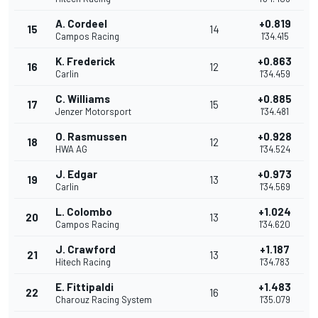
A. Cordeel
+0.819
15
14
Campos Racing
1'34.415
K. Frederick
+0.863
16
12
Carlin
1'34.459
C. Williams
+0.885
17
15
Jenzer Motorsport
1'34.481
O. Rasmussen
+0.928
18
12
HWA AG
1'34.524
J. Edgar
+0.973
19
13
Carlin
1'34.569
L. Colombo
+1.024
20
13
Campos Racing
1'34.620
J. Crawford
+1.187
21
13
Hitech Racing
1'34.783
E. Fittipaldi
+1.483
22
16
Charouz Racing System
1'35.079