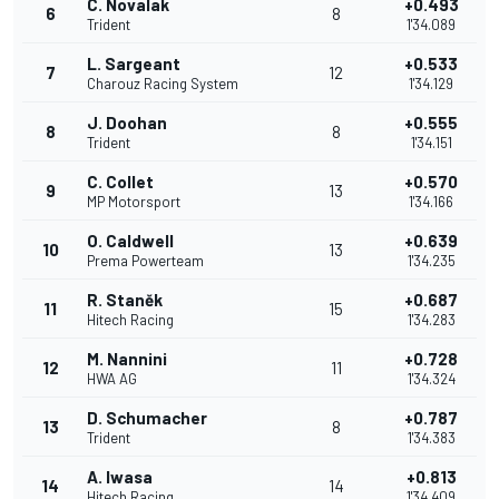
C. Novalak
+0.493
6
8
Trident
1'34.089
L. Sargeant
+0.533
7
12
Charouz Racing System
1'34.129
J. Doohan
+0.555
8
8
Trident
1'34.151
C. Collet
+0.570
9
13
MP Motorsport
1'34.166
O. Caldwell
+0.639
10
13
Prema Powerteam
1'34.235
R. Staněk
+0.687
11
15
Hitech Racing
1'34.283
M. Nannini
+0.728
12
11
HWA AG
1'34.324
D. Schumacher
+0.787
13
8
Trident
1'34.383
A. Iwasa
+0.813
14
14
Hitech Racing
1'34.409