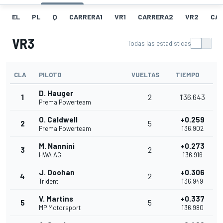
EL
PL
Q
CARRERA1
VR1
CARRERA2
VR2
CA
VR3
Todas las estadísticas
CLA
PILOTO
VUELTAS
TIEMPO
D. Hauger
1
2
1'36.643
Prema Powerteam
O. Caldwell
+0.259
2
5
Prema Powerteam
1'36.902
M. Nannini
+0.273
3
2
HWA AG
1'36.916
J. Doohan
+0.306
4
2
Trident
1'36.949
V. Martins
+0.337
5
5
MP Motorsport
1'36.980