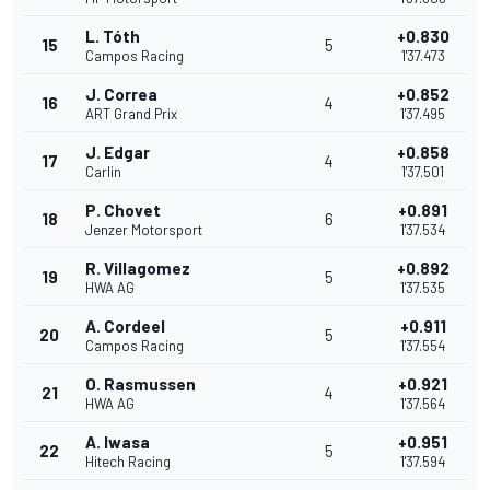
L. Tóth
+0.830
15
5
Campos Racing
1'37.473
J. Correa
+0.852
16
4
ART Grand Prix
1'37.495
J. Edgar
+0.858
17
4
Carlin
1'37.501
P. Chovet
+0.891
18
6
Jenzer Motorsport
1'37.534
R. Villagomez
+0.892
19
5
HWA AG
1'37.535
A. Cordeel
+0.911
20
5
Campos Racing
1'37.554
O. Rasmussen
+0.921
21
4
HWA AG
1'37.564
A. Iwasa
+0.951
22
5
Hitech Racing
1'37.594