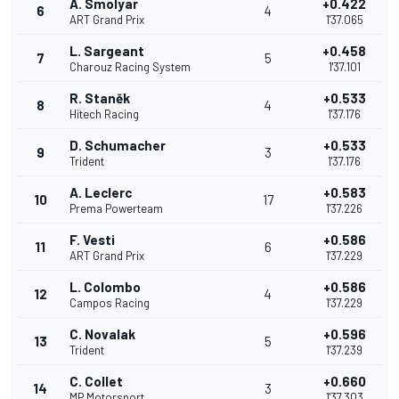
A. Smolyar
+0.422
6
4
ART Grand Prix
1'37.065
L. Sargeant
+0.458
7
5
Charouz Racing System
1'37.101
R. Staněk
+0.533
8
4
Hitech Racing
1'37.176
D. Schumacher
+0.533
9
3
Trident
1'37.176
A. Leclerc
+0.583
10
17
Prema Powerteam
1'37.226
F. Vesti
+0.586
11
6
ART Grand Prix
1'37.229
L. Colombo
+0.586
12
4
Campos Racing
1'37.229
C. Novalak
+0.596
13
5
Trident
1'37.239
C. Collet
+0.660
14
3
MP Motorsport
1'37.303