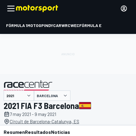
FÓRMULA 1
MOTOGP
INDYCAR
WRC
WEC
FÓRMULA E
BARCELONA
presentado por
2021 FIA F3 Barcelona
7 may 2021 - 9 may 2021
Circuit de Barcelona-Catalunya, ES
Resumen
Resultados
Noticias