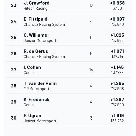
J. Crawford
+0.958
23
12
Hitech Racing
1'37.601
E. Fittipaldi
+0.997
24
4
Charouz Racing System
1'37.640
C. Williams
+1.025
25
5
Jenzer Motorsport
1'37.668
R. de Gerus
+1.071
26
5
Charouz Racing System
1'37.714
I. Cohen
+1.145
27
14
Carlin
1'37.788
T. van der Helm
+1.265
28
4
MP Motorsport
1'37.908
K. Frederick
+1.297
29
4
Carlin
1'37.940
F. Ugran
+1.619
30
3
Jenzer Motorsport
1'38.262