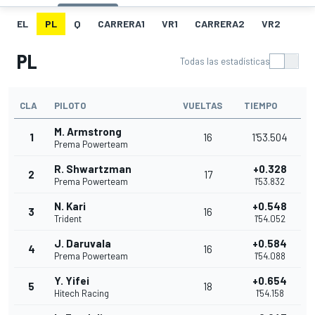
EL
PL
Q
CARRERA1
VR1
CARRERA2
VR2
PL
Todas las estadísticas
CLA
PILOTO
VUELTAS
TIEMPO
M. Armstrong
1
16
1'53.504
Prema Powerteam
R. Shwartzman
+0.328
2
17
Prema Powerteam
1'53.832
N. Kari
+0.548
3
16
Trident
1'54.052
J. Daruvala
+0.584
4
16
Prema Powerteam
1'54.088
Y. Yifei
+0.654
5
18
Hitech Racing
1'54.158