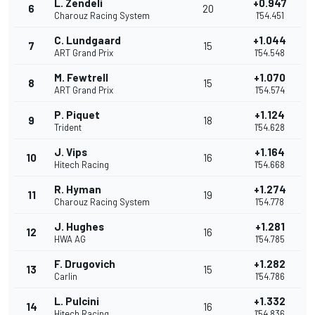
L. Zendeli
+0.947
6
20
Charouz Racing System
1'54.451
C. Lundgaard
+1.044
7
15
ART Grand Prix
1'54.548
M. Fewtrell
+1.070
8
15
ART Grand Prix
1'54.574
P. Piquet
+1.124
9
18
Trident
1'54.628
J. Vips
+1.164
10
16
Hitech Racing
1'54.668
R. Hyman
+1.274
11
19
Charouz Racing System
1'54.778
J. Hughes
+1.281
12
16
HWA AG
1'54.785
F. Drugovich
+1.282
13
15
Carlin
1'54.786
L. Pulcini
+1.332
14
16
Hitech Racing
1'54.836