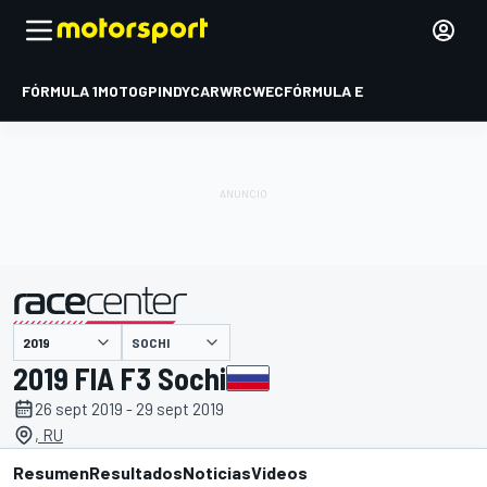
FÓRMULA 1
MOTOGP
INDYCAR
WRC
WEC
FÓRMULA E
SOCHI
presentado por
2019 FIA F3 Sochi
26 sept 2019 - 29 sept 2019
, RU
Resumen
Resultados
Noticias
Videos