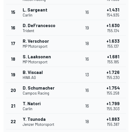
L. Sargeant
+1.431
15
16
Carlin
1'54.935
D. DeFrancesco
+1.630
16
19
Trident
1'55.134
R. Verschoor
+1.633
17
18
MP Motorsport
1'55.137
S. Laaksonen
+1.681
18
16
MP Motorsport
1'55.185
B. Viscaal
+1.726
19
13
HWA AG
1'55.230
D. Schumacher
+1.754
20
16
Campos Racing
1'55.258
T. Natori
+1.799
21
16
Carlin
1'55.303
Y. Tsunoda
+1.883
22
18
Jenzer Motorsport
1'55.387