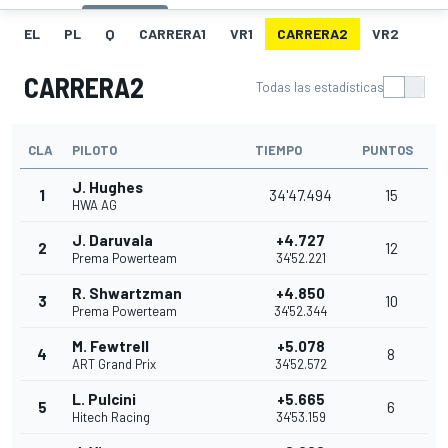
EL
PL
Q
CARRERA1
VR1
CARRERA2
VR2
CARRERA2
Todas las estadísticas
CLA
PILOTO
TIEMPO
PUNTOS
J. Hughes
1
34'47.494
15
HWA AG
J. Daruvala
+4.727
2
12
Prema Powerteam
34'52.221
R. Shwartzman
+4.850
3
10
Prema Powerteam
34'52.344
M. Fewtrell
+5.078
4
8
ART Grand Prix
34'52.572
L. Pulcini
+5.665
5
6
Hitech Racing
34'53.159