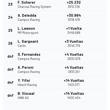
F. Scherer
+25.232
23
Charouz Racing System
35'12.726
A. Deledda
+30.984
24
Campos Racing
35'18.478
L. Lawson
+1 Vuelta
25
MP Motorsport
34'49.688
L. Sargeant
+3 Vueltas
26
Carlin
35'45.779
S. Fernandez
+4 Vueltas
dnf
Campos Racing
28'30.679
A. Peroni
+4 Vueltas
dnf
Campos Racing
28'31.251
Y. Yifei
+14 Vueltas
dnf
Hitech Racing
14'01.077
B. Viscaal
+14 Vueltas
dnf
HWA AG
14'00.404