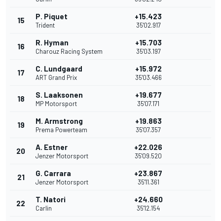
P. Piquet
+15.423
15
Trident
35'02.917
R. Hyman
+15.703
16
Charouz Racing System
35'03.197
C. Lundgaard
+15.972
17
ART Grand Prix
35'03.466
S. Laaksonen
+19.677
18
MP Motorsport
35'07.171
M. Armstrong
+19.863
19
Prema Powerteam
35'07.357
A. Estner
+22.026
20
Jenzer Motorsport
35'09.520
G. Carrara
+23.867
21
Jenzer Motorsport
35'11.361
T. Natori
+24.660
22
Carlin
35'12.154