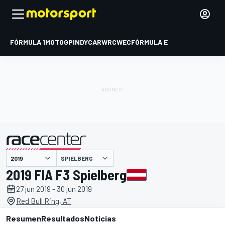
FÓRMULA 1
MOTOGP
INDYCAR
WRC
WEC
FÓRMULA E
SPIELBERG
presentado por
2019 FIA F3 Spielberg
27 jun 2019 - 30 jun 2019
Red Bull Ring, AT
Resumen
Resultados
Noticias