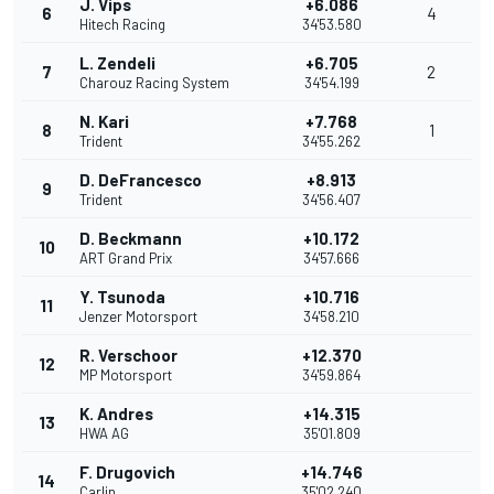
J. Vips
+6.086
6
4
Hitech Racing
34'53.580
L. Zendeli
+6.705
7
2
Charouz Racing System
34'54.199
N. Kari
+7.768
8
1
Trident
34'55.262
D. DeFrancesco
+8.913
9
Trident
34'56.407
D. Beckmann
+10.172
10
ART Grand Prix
34'57.666
Y. Tsunoda
+10.716
11
Jenzer Motorsport
34'58.210
R. Verschoor
+12.370
12
MP Motorsport
34'59.864
K. Andres
+14.315
13
HWA AG
35'01.809
F. Drugovich
+14.746
14
Carlin
35'02.240