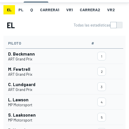
EL
PL
Q
CARRERA1
VR1
CARRERA2
VR2
EL
Todas las estadísticas
PILOTO
#
D. Beckmann
1
ART Grand Prix
M. Fewtrell
2
ART Grand Prix
C. Lundgaard
3
ART Grand Prix
L. Lawson
4
MP Motorsport
S. Laaksonen
5
MP Motorsport