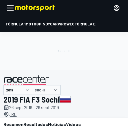
FÓRMULA 1
MOTOGP
INDYCAR
WRC
WEC
FÓRMULA E
SOCHI
presentado por
2019 FIA F3 Sochi
26 sept 2019 - 29 sept 2019
, RU
Resumen
Resultados
Noticias
Videos