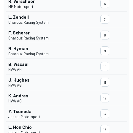
R. Verschoor
6
MP Motorsport
L. Zendeli
7
Charouz Racing System
F. Scherer
8
Charouz Racing System
R. Hyman
9
Charouz Racing System
B. Viscaal
10
HWA AG
J. Hughes
11
HWA AG
K. Andres
12
HWA AG
Y. Tsunoda
14
Jenzer Motorsport
L. Hon Chio
15
Jenzer Motorsport