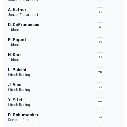
A. Estner
16
Jenzer Motorsport
D. DeFrancesco
17
Trident
P. Piquet
18
Trident
N. Kari
19
Trident
L. Pulcini
20
Hitech Racing
J. Vips
21
Hitech Racing
Y. Yifei
22
Hitech Racing
D. Schumacher
23
Campos Racing