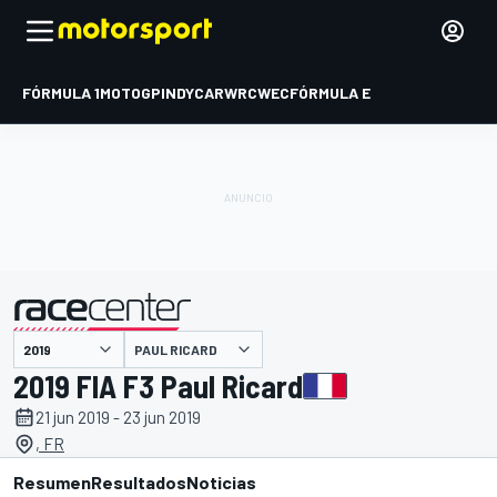
FÓRMULA 1
MOTOGP
INDYCAR
WRC
WEC
FÓRMULA E
PAUL RICARD
presentado por
2019 FIA F3 Paul Ricard
21 jun 2019 - 23 jun 2019
, FR
Resumen
Resultados
Noticias