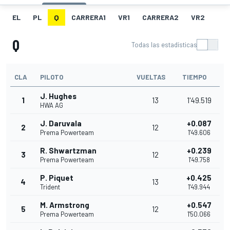
EL
PL
Q
CARRERA1
VR1
CARRERA2
VR2
Q
Todas las estadísticas
CLA
PILOTO
VUELTAS
TIEMPO
J. Hughes
1
13
1'49.519
HWA AG
J. Daruvala
+0.087
2
12
Prema Powerteam
1'49.606
R. Shwartzman
+0.239
3
12
Prema Powerteam
1'49.758
P. Piquet
+0.425
4
13
Trident
1'49.944
M. Armstrong
+0.547
5
12
Prema Powerteam
1'50.066