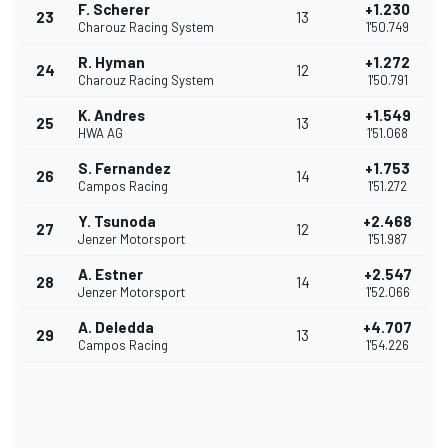
F. Scherer
+1.230
23
13
Charouz Racing System
1'50.749
R. Hyman
+1.272
24
12
Charouz Racing System
1'50.791
K. Andres
+1.549
25
13
HWA AG
1'51.068
S. Fernandez
+1.753
26
14
Campos Racing
1'51.272
Y. Tsunoda
+2.468
27
12
Jenzer Motorsport
1'51.987
A. Estner
+2.547
28
14
Jenzer Motorsport
1'52.066
A. Deledda
+4.707
29
13
Campos Racing
1'54.226