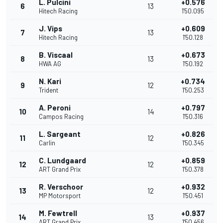
L. Pulcini
+0.576
6
13
Hitech Racing
1'50.095
J. Vips
+0.609
7
13
Hitech Racing
1'50.128
B. Viscaal
+0.673
8
13
HWA AG
1'50.192
N. Kari
+0.734
9
12
Trident
1'50.253
A. Peroni
+0.797
10
14
Campos Racing
1'50.316
L. Sargeant
+0.826
11
12
Carlin
1'50.345
C. Lundgaard
+0.859
12
12
ART Grand Prix
1'50.378
R. Verschoor
+0.932
13
12
MP Motorsport
1'50.451
M. Fewtrell
+0.937
14
13
ART Grand Prix
1'50.456