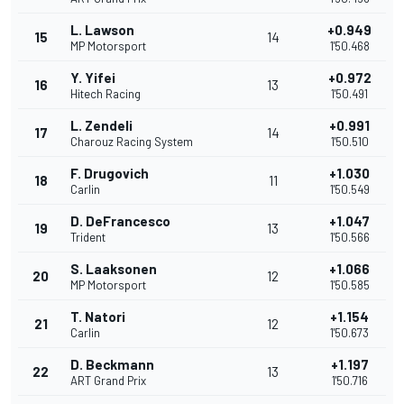
L. Lawson
+0.949
15
14
MP Motorsport
1'50.468
Y. Yifei
+0.972
16
13
Hitech Racing
1'50.491
L. Zendeli
+0.991
17
14
Charouz Racing System
1'50.510
F. Drugovich
+1.030
18
11
Carlin
1'50.549
D. DeFrancesco
+1.047
19
13
Trident
1'50.566
S. Laaksonen
+1.066
20
12
MP Motorsport
1'50.585
T. Natori
+1.154
21
12
Carlin
1'50.673
D. Beckmann
+1.197
22
13
ART Grand Prix
1'50.716