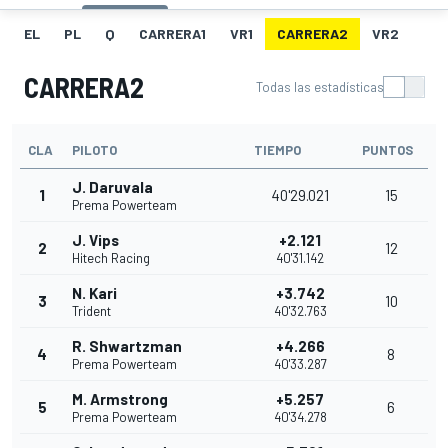
EL
PL
Q
CARRERA1
VR1
CARRERA2
VR2
CARRERA2
Todas las estadísticas
CLA
PILOTO
TIEMPO
PUNTOS
J. Daruvala
1
40'29.021
15
Prema Powerteam
J. Vips
+2.121
2
12
Hitech Racing
40'31.142
N. Kari
+3.742
3
10
Trident
40'32.763
R. Shwartzman
+4.266
4
8
Prema Powerteam
40'33.287
M. Armstrong
+5.257
5
6
Prema Powerteam
40'34.278