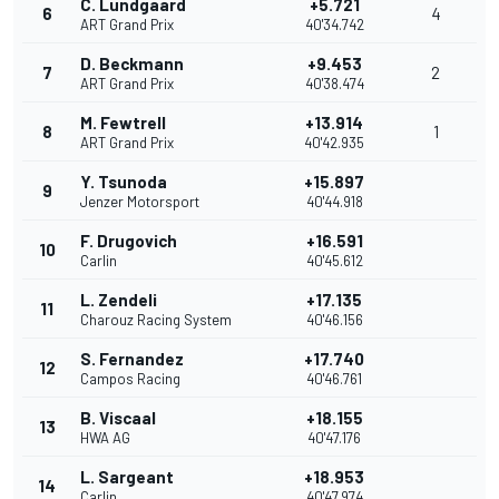
C. Lundgaard
+5.721
6
4
ART Grand Prix
40'34.742
D. Beckmann
+9.453
7
2
ART Grand Prix
40'38.474
M. Fewtrell
+13.914
8
1
ART Grand Prix
40'42.935
Y. Tsunoda
+15.897
9
Jenzer Motorsport
40'44.918
F. Drugovich
+16.591
10
Carlin
40'45.612
L. Zendeli
+17.135
11
Charouz Racing System
40'46.156
S. Fernandez
+17.740
12
Campos Racing
40'46.761
B. Viscaal
+18.155
13
HWA AG
40'47.176
L. Sargeant
+18.953
14
Carlin
40'47.974