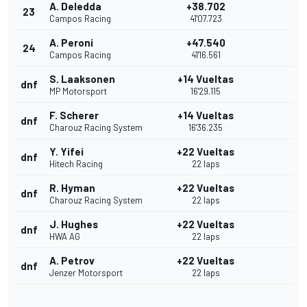
A. Deledda
+38.702
23
Campos Racing
41'07.723
A. Peroni
+47.540
24
Campos Racing
41'16.561
S. Laaksonen
+14 Vueltas
dnf
MP Motorsport
16'29.115
F. Scherer
+14 Vueltas
dnf
Charouz Racing System
16'36.235
Y. Yifei
+22 Vueltas
dnf
Hitech Racing
22 laps
R. Hyman
+22 Vueltas
dnf
Charouz Racing System
22 laps
J. Hughes
+22 Vueltas
dnf
HWA AG
22 laps
A. Petrov
+22 Vueltas
dnf
Jenzer Motorsport
22 laps