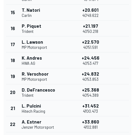
T. Natori
+20.601
15
Carlin
40'49.622
P. Piquet
+21.197
16
Trident
40'50.218
L. Lawson
+22.570
17
MP Motorsport
40'51.591
K. Andres
+24.456
18
HWA AG
40'53.477
R. Verschoor
+24.832
19
MP Motorsport
40'53.853
D. DeFrancesco
+25.368
20
Trident
40'54.389
L. Pulcini
+31.452
21
Hitech Racing
41'00.473
A. Estner
+33.860
22
Jenzer Motorsport
41'02.881