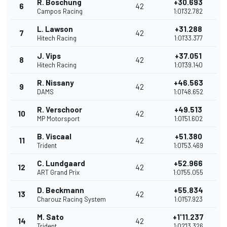
R. Boschung
+30.693
6
42
Campos Racing
1:01'32.782
L. Lawson
+31.288
7
42
Hitech Racing
1:01'33.377
J. Vips
+37.051
8
42
Hitech Racing
1:01'39.140
R. Nissany
+46.563
9
42
DAMS
1:01'48.652
R. Verschoor
+49.513
10
42
MP Motorsport
1:01'51.602
B. Viscaal
+51.380
11
42
Trident
1:01'53.469
C. Lundgaard
+52.966
12
42
ART Grand Prix
1:01'55.055
D. Beckmann
+55.834
13
42
Charouz Racing System
1:01'57.923
M. Sato
+1'11.237
14
42
Trident
1:02'13.326