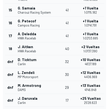
G. Samaia
+1 Vuelta
15
41
Charouz Racing System
1:01'15.182
G. Petecof
+1 Vuelta
16
41
Campos Racing
1:01'41.791
A. Deledda
+1 Vuelta
17
41
HWA Racelab
1:02'03.665
J. Aitken
+2 Vueltas
18
40
HWA Racelab
1:01'37.390
D. Ticktum
+10 Vueltas
dnf
32
Carlin
46'27.189
L. Zendeli
+12 Vueltas
dnf
30
MP Motorsport
44'06.969
M. Armstrong
+13 Vueltas
dnf
29
DAMS
41'46.849
J. Daruvala
+25 Vueltas
dnf
17
Carlin
25'28.623