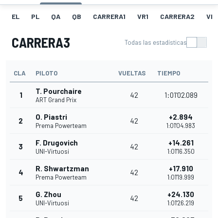
EL
PL
QA
QB
CARRERA1
VR1
CARRERA2
VR
CARRERA3
Todas las estadísticas
CLA
PILOTO
VUELTAS
TIEMPO
T. Pourchaire
1
42
1:01'02.089
ART Grand Prix
O. Piastri
+2.894
2
42
Prema Powerteam
1:01'04.983
F. Drugovich
+14.261
3
42
UNI-Virtuosi
1:01'16.350
R. Shwartzman
+17.910
4
42
Prema Powerteam
1:01'19.999
G. Zhou
+24.130
5
42
UNI-Virtuosi
1:01'26.219