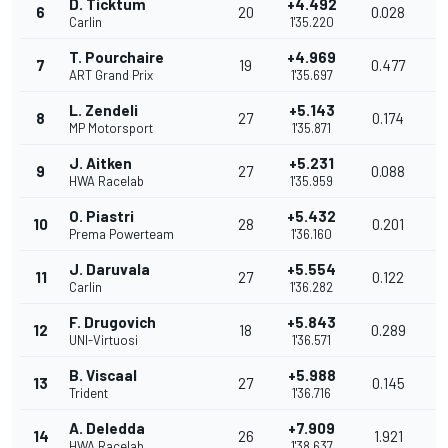
D. Ticktum
+4.492
6
20
0.028
1
Carlin
1'35.220
T. Pourchaire
+4.969
7
19
0.477
1
ART Grand Prix
1'35.697
L. Zendeli
+5.143
8
27
0.174
1
MP Motorsport
1'35.871
J. Aitken
+5.231
9
27
0.088
1
HWA Racelab
1'35.959
O. Piastri
+5.432
10
28
0.201
1
Prema Powerteam
1'36.160
J. Daruvala
+5.554
11
27
0.122
1
Carlin
1'36.282
F. Drugovich
+5.843
12
18
0.289
1
UNI-Virtuosi
1'36.571
B. Viscaal
+5.988
13
27
0.145
1
Trident
1'36.716
A. Deledda
+7.909
14
26
1.921
1
HWA Racelab
1'38.637