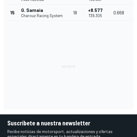
G. Samaia
+8.577
15
18
0.668
1
Charouz Racing System
1'39.305
Suscríbete a nuestra newsletter
Recibe noticias de motorsport, actualizaciones y ofertas
especiales directamente en tu bandeja de entrada.