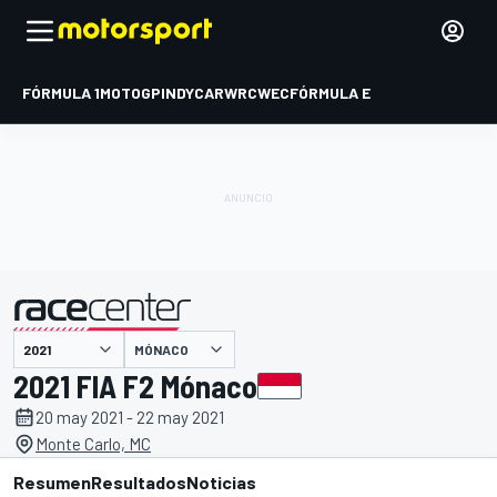
FÓRMULA 1
MOTOGP
INDYCAR
WRC
WEC
FÓRMULA E
MÓNACO
presentado por
2021 FIA F2 Mónaco
20 may 2021 - 22 may 2021
Monte Carlo, MC
Resumen
Resultados
Noticias