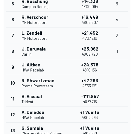
R. Boschung
+14.336
5
6
Campos Racing
48'00.094
R. Verschoor
+16.449
6
4
MP Motorsport
48'02.207
L. Zendeli
+21.452
7
2
MP Motorsport
48'07.210
J. Daruvala
+23.962
8
1
Carlin
48'09.720
J. Aitken
+24.378
9
HWA Racelab
48'10.136
R. Shwartzman
+47.293
10
Prema Powerteam
48'33.051
B. Viscaal
+1'11.957
11
Trident
48'57.715
A. Deledda
+1 Vuelta
12
HWA Racelab
48'02.293
G. Samaia
+1 Vuelta
13
Charouz Racing System
49'15.621