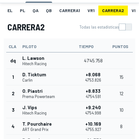
EL
PL
QA
QB
CARRERA1
VR1
CARRERA2
VR
CARRERA2
Todas las estadísticas
CLA
PILOTO
TIEMPO
PUNTOS
L. Lawson
dq
47'45.758
Hitech Racing
D. Ticktum
+8.068
1
15
Carlin
47'53.826
O. Piastri
+8.833
2
12
Prema Powerteam
47'54.591
J. Vips
+9.240
3
10
Hitech Racing
47'54.998
T. Pourchaire
+10.169
4
8
ART Grand Prix
47'55.927