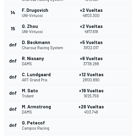
F. Drugovich
+2 Vueltas
14
UNI-Virtuosi
48'03.300
G. Zhou
+2 Vueltas
15
UNI-Virtuosi
48'17.618
D. Beckmann
+5 Vueltas
dnf
Charouz Racing System
39'22.017
R. Nissany
+6 Vueltas
dnf
DAMS
37'38.288
C. Lundgaard
+12 Vueltas
dnf
ART Grand Prix
28'00.890
M. Sato
+19 Vueltas
dnf
Trident
16'25.759
M. Armstrong
+26 Vueltas
dnf
DAMS
4'03.748
G. Petecof
dnf
Campos Racing