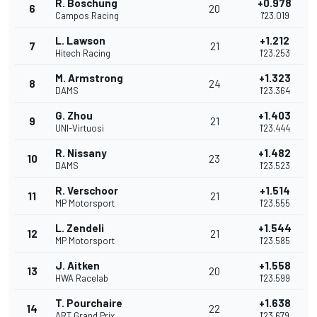
R. Boschung
+0.978
6
20
Campos Racing
1'23.019
L. Lawson
+1.212
7
21
Hitech Racing
1'23.253
M. Armstrong
+1.323
8
24
DAMS
1'23.364
G. Zhou
+1.403
9
21
UNI-Virtuosi
1'23.444
R. Nissany
+1.482
10
23
DAMS
1'23.523
R. Verschoor
+1.514
11
21
MP Motorsport
1'23.555
L. Zendeli
+1.544
12
21
MP Motorsport
1'23.585
J. Aitken
+1.558
13
20
HWA Racelab
1'23.599
T. Pourchaire
+1.638
14
22
ART Grand Prix
1'23.679