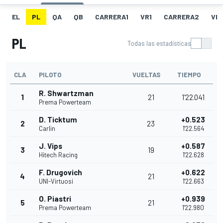
EL
PL
QA
QB
CARRERA1
VR1
CARRERA2
VR
PL
Todas las estadísticas
CLA
PILOTO
VUELTAS
TIEMPO
R. Shwartzman
1
21
1'22.041
Prema Powerteam
D. Ticktum
+0.523
2
23
Carlin
1'22.564
J. Vips
+0.587
3
19
Hitech Racing
1'22.628
F. Drugovich
+0.622
4
21
UNI-Virtuosi
1'22.663
O. Piastri
+0.939
5
21
Prema Powerteam
1'22.980