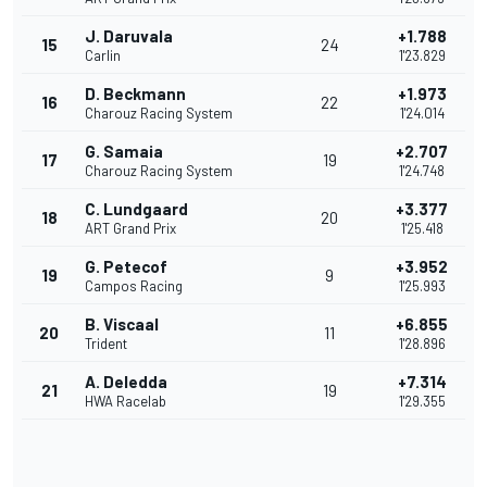
J. Daruvala
+1.788
15
24
Carlin
1'23.829
D. Beckmann
+1.973
16
22
Charouz Racing System
1'24.014
G. Samaia
+2.707
17
19
Charouz Racing System
1'24.748
C. Lundgaard
+3.377
18
20
ART Grand Prix
1'25.418
G. Petecof
+3.952
19
9
Campos Racing
1'25.993
B. Viscaal
+6.855
20
11
Trident
1'28.896
A. Deledda
+7.314
21
19
HWA Racelab
1'29.355