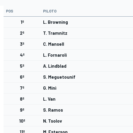
POS
PILOTO
1º
L. Browning
2º
T. Tramnitz
3º
C. Mansell
4º
L. Fornaroli
5º
A. Lindblad
6º
S. Meguetounif
7º
G. Minì
8º
L. Van
9º
S. Ramos
10º
N. Tsolov
11º
M. Esterson