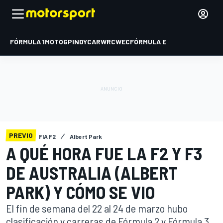
FÓRMULA 1
MOTOGP
INDYCAR
WRC
WEC
FÓRMULA E
PREVIO
FIA F2
Albert Park
A QUÉ HORA FUE LA F2 Y F3
DE AUSTRALIA (ALBERT
PARK) Y CÓMO SE VIO
El fin de semana del 22 al 24 de marzo hubo
clasificación y carreras de Fórmula 2 y Fórmula 3