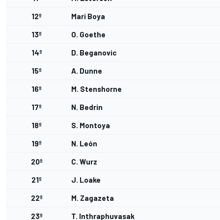
12º
Mari Boya
13º
O. Goethe
14º
D. Beganovic
15º
A. Dunne
16º
M. Stenshorne
17º
N. Bedrin
18º
S. Montoya
19º
N. León
20º
C. Wurz
21º
J. Loake
22º
M. Zagazeta
23º
T. Inthraphuvasak