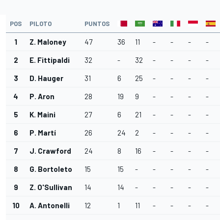
POS
PILOTO
PUNTOS
1
Z. Maloney
47
36
11
-
-
-
-
2
E. Fittipaldi
32
-
32
-
-
-
-
3
D. Hauger
31
6
25
-
-
-
-
4
P. Aron
28
19
9
-
-
-
-
5
K. Maini
27
6
21
-
-
-
-
6
P. Martí
26
24
2
-
-
-
-
7
J. Crawford
24
8
16
-
-
-
-
8
G. Bortoleto
15
15
-
-
-
-
-
9
Z. O'Sullivan
14
14
-
-
-
-
-
10
A. Antonelli
12
1
11
-
-
-
-