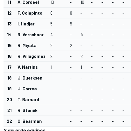
11
A. Cordeel
10
-
10
-
-
-
-
12
F. Colapinto
8
8
-
-
-
-
-
13
I. Hadjar
5
5
-
-
-
-
-
14
R. Verschoor
4
-
4
-
-
-
-
15
R. Miyata
2
2
-
-
-
-
-
16
R. Villagomez
2
-
2
-
-
-
-
17
V. Martins
1
-
1
-
-
-
-
18
J. Duerksen
-
-
-
-
-
-
19
J. Correa
-
-
-
-
-
-
20
T. Barnard
-
-
-
-
-
-
21
R. Staněk
-
-
-
-
-
-
22
O. Bearman
-
-
-
-
-
-
Y así el de equipos