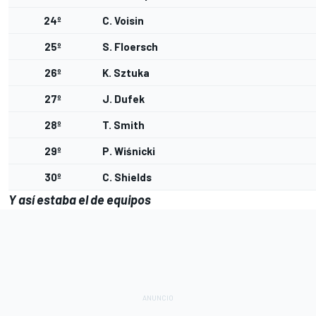
24º
C. Voisin
25º
S. Floersch
26º
K. Sztuka
27º
J. Dufek
28º
T. Smith
29º
P. Wiśnicki
30º
C. Shields
Y así estaba el de equipos