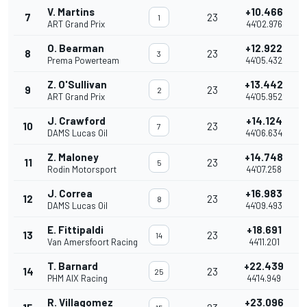
V. Martins
+10.466
7
23
1
ART Grand Prix
44'02.976
O. Bearman
+12.922
8
23
3
Prema Powerteam
44'05.432
Z. O'Sullivan
+13.442
9
23
2
ART Grand Prix
44'05.952
J. Crawford
+14.124
10
23
7
DAMS Lucas Oil
44'06.634
Z. Maloney
+14.748
11
23
5
Rodin Motorsport
44'07.258
J. Correa
+16.983
12
23
8
DAMS Lucas Oil
44'09.493
E. Fittipaldi
+18.691
13
23
14
Van Amersfoort Racing
44'11.201
T. Barnard
+22.439
14
23
25
PHM AIX Racing
44'14.949
R. Villagomez
+23.096