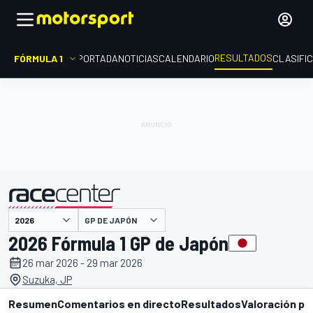
RESULTADOS
FÓRMULA 1
PORTADA
NOTICIAS
CALENDARIO
CLASIFI
GP DE JAPÓN
presentado por
2026 Fórmula 1 GP de Japón
26 mar 2026 - 29 mar 2026
Suzuka, JP
Resumen
Comentarios en directo
Resultados
Valoración pi