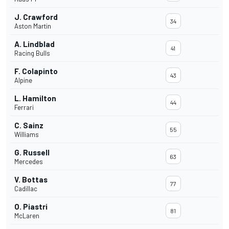
J. Crawford
34
Aston Martin
A. Lindblad
41
Racing Bulls
F. Colapinto
43
Alpine
L. Hamilton
44
Ferrari
C. Sainz
55
Williams
G. Russell
63
Mercedes
V. Bottas
77
Cadillac
O. Piastri
81
McLaren