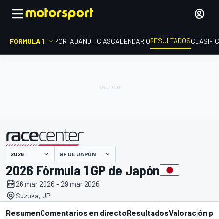
RESULTADOS
FÓRMULA 1
PORTADA
NOTICIAS
CALENDARIO
CLASIFI
GP DE JAPÓN
presentado por
2026 Fórmula 1 GP de Japón
26 mar 2026 - 29 mar 2026
Suzuka, JP
Resumen
Comentarios en directo
Resultados
Valoración pi