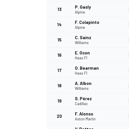
P. Gasly
13
Alpine
F. Colapinto
14
Alpine
C. Sainz
15
Williams
E. Ocon
16
Haas F1
O. Bearman
17
Haas F1
A. Albon
18
Williams
S. Pérez
19
Cadillac
F. Alonso
20
Aston Martin