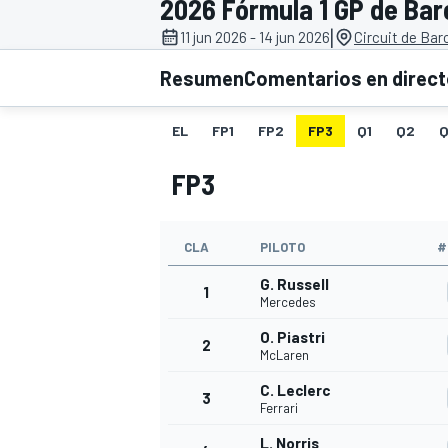
2026 Fórmula 1 GP de Ba
|
11 jun 2026 - 14 jun 2026
Circuit de Ba
INDYCAR
WRC
Resumen
Comentarios en direc
EL
FP1
FP2
FP3
Q1
Q2
Q
FP3
CLA
PILOTO
#
G. Russell
1
Mercedes
O. Piastri
2
WEC
FÓRMULA E
McLaren
C. Leclerc
3
Ferrari
L. Norris