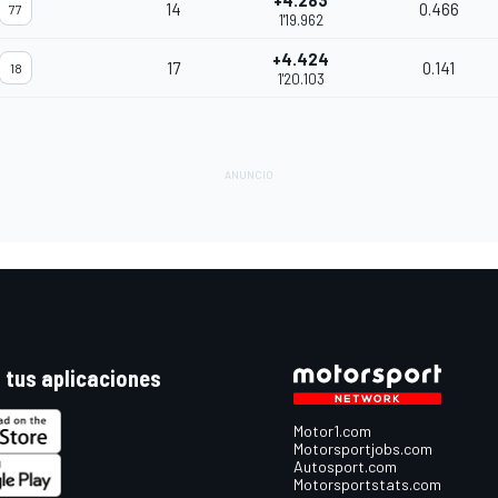
+4.283
14
0.466
77
1'19.962
+4.424
17
0.141
18
1'20.103
 tus aplicaciones
Motor1.com
Motorsportjobs.com
Autosport.com
Motorsportstats.com