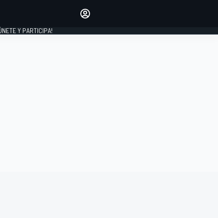
Haz que tu voz se escuche
comentando los artículos
 ÚNETE Y PARTICIPA!
INICIAR SESIÓN
EDICIÓN
ESPAÑA