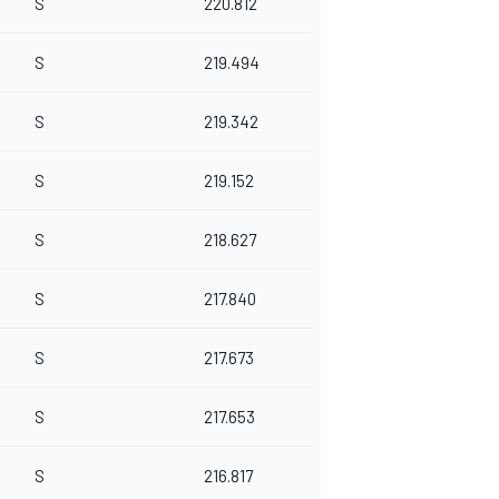
S
220.812
S
219.494
S
219.342
S
219.152
S
218.627
S
217.840
S
217.673
S
217.653
S
216.817