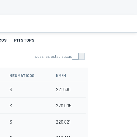
COS
PITSTOPS
Todas las estadísticas
NEUMÁTICOS
KM/H
S
221.530
S
220.905
S
220.821