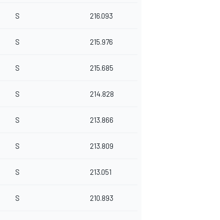
S
216.093
S
215.976
S
215.685
S
214.828
S
213.866
S
213.809
S
213.051
S
210.893