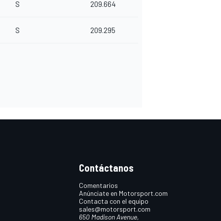
S
209.664
S
209.295
Contáctanos
Comentarios
Anúnciate en Motorsport.com
Contacta con el equipo
sales@motorsport.com
650 Madison Avenue,