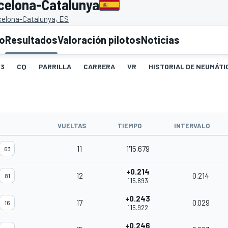
rcelona-Catalunya
rcelona-Catalunya, ES
to
Resultados
Valoración pilotos
Noticias
3
CQ
PARRILLA
CARRERA
VR
HISTORIAL DE NEUMÁTI
VUELTAS
TIEMPO
INTERVALO
11
1'15.679
63
+0.214
12
0.214
81
1'15.893
+0.243
17
0.029
16
1'15.922
+0.246