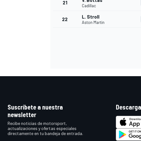
V. Bottas
21
Cadillac
L. Stroll
22
Aston Martin
MÁS CATEGORÍAS
Suscríbete a nuestra
Descarga
newsletter
Recibe noticias de motorsport,
actualizaciones y ofertas especiales
directamente en tu bandeja de entrada.