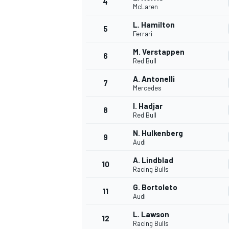
4
McLaren
L. Hamilton
5
Ferrari
M. Verstappen
6
Red Bull
A. Antonelli
7
Mercedes
I. Hadjar
8
Red Bull
N. Hulkenberg
9
Audi
A. Lindblad
10
Racing Bulls
G. Bortoleto
11
Audi
L. Lawson
12
Racing Bulls