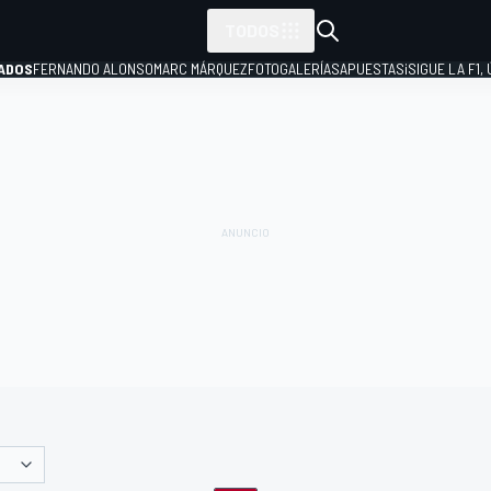
TODOS
ADOS
FERNANDO ALONSO
MARC MÁRQUEZ
FOTOGALERÍAS
APUESTAS
¡SIGUE LA F1,
P