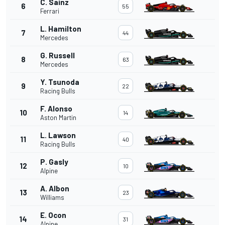
C. Sainz
6
55
Ferrari
L. Hamilton
7
44
Mercedes
G. Russell
8
63
Mercedes
Y. Tsunoda
9
22
Racing Bulls
F. Alonso
10
14
Aston Martin
L. Lawson
11
40
Racing Bulls
P. Gasly
12
10
Alpine
A. Albon
13
23
Williams
E. Ocon
14
31
Alpine