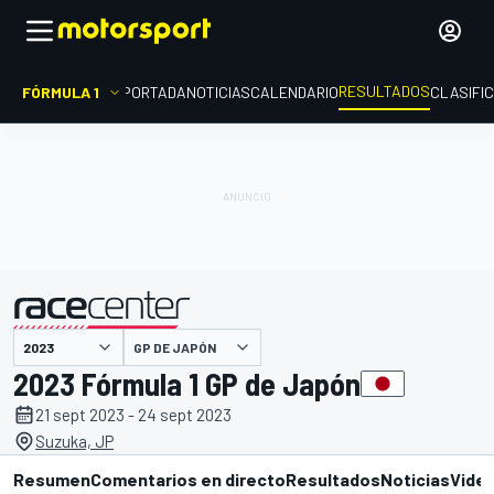
RESULTADOS
FÓRMULA 1
PORTADA
NOTICIAS
CALENDARIO
CLASIFI
GP DE JAPÓN
presentado por
2023 Fórmula 1 GP de Japón
21 sept 2023 - 24 sept 2023
Suzuka, JP
Resumen
Comentarios en directo
Resultados
Noticias
Vide