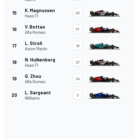
K. Magnussen
15
20
Haas F1
V. Bottas
16
77
Alfa Romeo
L. Stroll
17
18
Aston Martin
N. Hulkenberg
18
27
Haas F1
G. Zhou
19
24
Alfa Romeo
L. Sargeant
20
2
Williams