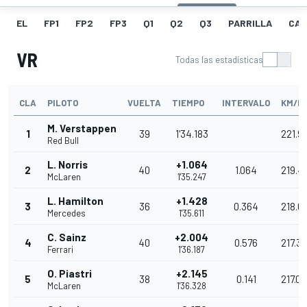
EL
FP1
FP2
FP3
Q1
Q2
Q3
PARRILLA
CAR
VR
Todas las estadísticas
CLA
PILOTO
VUELTA
TIEMPO
INTERVALO
KM/H
M. Verstappen
1
39
1'34.183
221.9
Red Bull
L. Norris
+1.064
2
40
1.064
219.4
McLaren
1'35.247
L. Hamilton
+1.428
3
36
0.364
218.6
Mercedes
1'35.611
C. Sainz
+2.004
4
40
0.576
217.3
Ferrari
1'36.187
O. Piastri
+2.145
5
38
0.141
217.02
McLaren
1'36.328