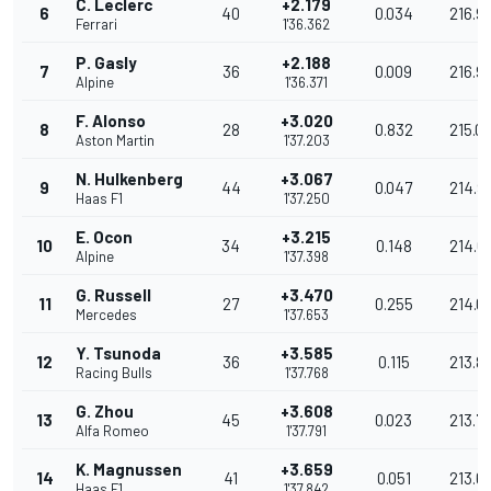
C. Leclerc
+2.179
6
40
0.034
216.9
Ferrari
1'36.362
P. Gasly
+2.188
7
36
0.009
216.9
Alpine
1'36.371
F. Alonso
+3.020
8
28
0.832
215.0
Aston Martin
1'37.203
N. Hulkenberg
+3.067
9
44
0.047
214.9
Haas F1
1'37.250
E. Ocon
+3.215
10
34
0.148
214.6
Alpine
1'37.398
G. Russell
+3.470
11
27
0.255
214.0
Mercedes
1'37.653
Y. Tsunoda
+3.585
12
36
0.115
213.8
Racing Bulls
1'37.768
G. Zhou
+3.608
13
45
0.023
213.7
Alfa Romeo
1'37.791
K. Magnussen
+3.659
14
41
0.051
213.6
Haas F1
1'37.842