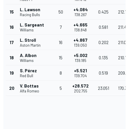
L. Lawson
+4.084
15
50
0.425
212.7
Racing Bulls
1'38.267
L. Sargeant
+4.665
16
7
0.581
211.4
Williams
1'38.848
L. Stroll
+4.867
17
16
0.202
211.05
Aston Martin
1'39.050
A. Albon
+5.002
18
15
0.135
210.7
Williams
1'39.185
S. Pérez
+5.521
19
8
0.519
209.6
Red Bull
1'39.704
V. Bottas
+28.572
20
5
23.051
170.3
Alfa Romeo
2'02.755