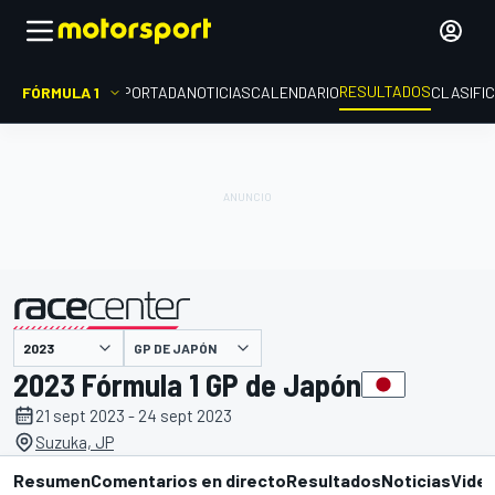
RESULTADOS
FÓRMULA 1
PORTADA
NOTICIAS
CALENDARIO
CLASIFI
GP DE JAPÓN
presentado por
2023 Fórmula 1 GP de Japón
21 sept 2023 - 24 sept 2023
Suzuka, JP
Resumen
Comentarios en directo
Resultados
Noticias
Vide