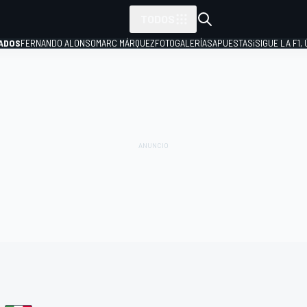
TODOS
ADOS
FERNANDO ALONSO
MARC MÁRQUEZ
FOTOGALERÍAS
APUESTAS
¡SIGUE LA F1,
P