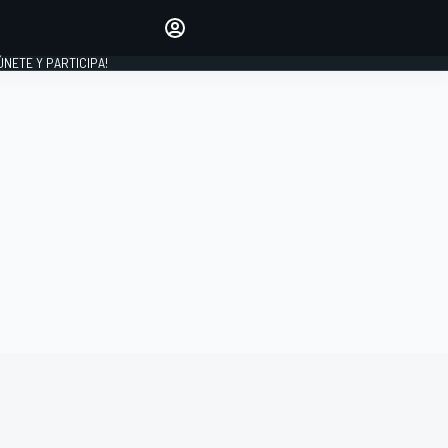
Haz que tu voz se escuche
comentando los artículos
 ÚNETE Y PARTICIPA!
INICIAR SESIÓN
EDICIÓN
ESPAÑA