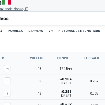
a
zionale Monza, IT
deos
3
PARRILLA
CARRERA
VR
HISTORIAL DE NEUMÁTICOS
#
VUELTAS
TIEMPO
INTERVALO
18
1'24.544
44
+0.264
12
0.264
5
1'24.808
+0.299
19
0.035
6
1'24.843
+0.402