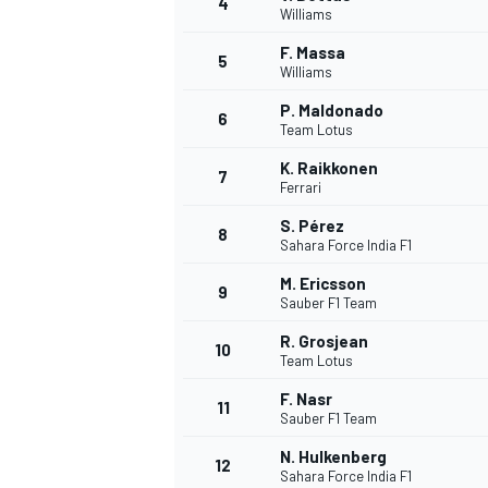
4
Williams
F. Massa
5
Williams
P. Maldonado
6
Team Lotus
K. Raikkonen
7
Ferrari
S. Pérez
8
Sahara Force India F1
M. Ericsson
9
Sauber F1 Team
R. Grosjean
10
Team Lotus
F. Nasr
11
Sauber F1 Team
N. Hulkenberg
12
Sahara Force India F1