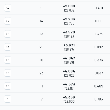
+2.088
9
0.491
14
1'26.632
+2.206
14
0.118
22
1'26.750
+3.579
13
1.373
28
1'28.123
+3.671
25
0.092
33
1'28.215
+4.047
10
0.376
26
1'28.591
+4.084
23
0.037
55
1'28.628
+4.573
11
0.489
98
1'29.117
+5.356
7
0.783
3
1'29.900