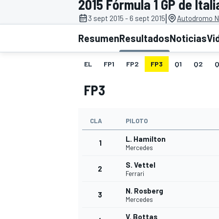
2015 Fórmula 1 GP de Itali
|
3 sept 2015 - 6 sept 2015
Autodromo Na
INDYCAR
WRC
Resumen
Resultados
Noticias
Vi
EL
FP1
FP2
FP3
Q1
Q2
Q
FP3
CLA
PILOTO
L. Hamilton
1
Mercedes
S. Vettel
2
WEC
FÓRMULA E
Ferrari
N. Rosberg
3
Mercedes
V. Bottas