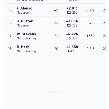
F. Alonso
+2.613
15
42
0.372
233
McLaren
1'29.285
J. Button
+3.094
16
33
0.481
232
McLaren
1'29.766
W. Stevens
+4.426
17
51
1.332
228
Manor Racing
1'31.098
R. Merhi
+4.639
18
29
0.213
228
Manor Racing
1'31.311