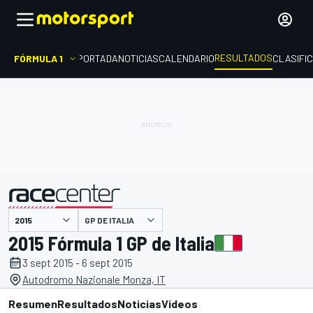
RESULTADOS
FÓRMULA 1
PORTADA
NOTICIAS
CALENDARIO
CLASIFI
GP DE ITALIA
presentado por
2015 Fórmula 1 GP de Italia
3 sept 2015 - 6 sept 2015
Autodromo Nazionale Monza, IT
Resumen
Resultados
Noticias
Videos