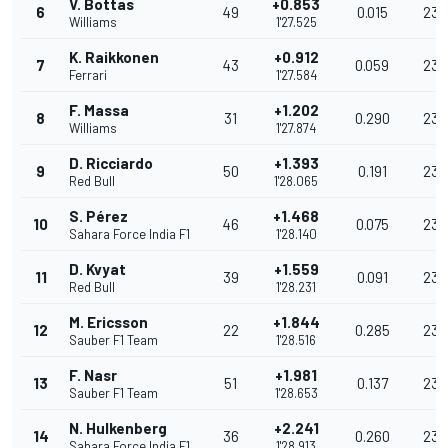
V. Bottas
+0.853
6
49
0.015
238
Williams
1'27.525
K. Raikkonen
+0.912
7
43
0.059
238.
Ferrari
1'27.584
F. Massa
+1.202
8
31
0.290
237
Williams
1'27.874
D. Ricciardo
+1.393
9
50
0.191
236
Red Bull
1'28.065
S. Pérez
+1.468
10
46
0.075
236
Sahara Force India F1
1'28.140
D. Kvyat
+1.559
11
39
0.091
236
Red Bull
1'28.231
M. Ericsson
+1.844
12
22
0.285
235
Sauber F1 Team
1'28.516
F. Nasr
+1.981
13
51
0.137
235
Sauber F1 Team
1'28.653
N. Hulkenberg
+2.241
14
36
0.260
234
Sahara Force India F1
1'28.913