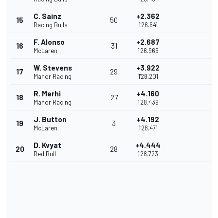
C. Sainz
+2.362
15
50
Racing Bulls
1'26.641
F. Alonso
+2.687
16
31
McLaren
1'26.966
W. Stevens
+3.922
17
29
Manor Racing
1'28.201
R. Merhi
+4.160
18
27
Manor Racing
1'28.439
J. Button
+4.192
19
3
McLaren
1'28.471
D. Kvyat
+4.444
20
28
Red Bull
1'28.723