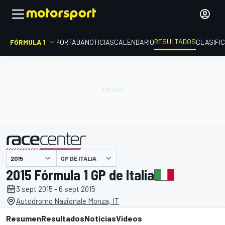
RESULTADOS
FÓRMULA 1
PORTADA
NOTICIAS
CALENDARIO
CLASIFI
GP DE ITALIA
presentado por
2015 Fórmula 1 GP de Italia
3 sept 2015 - 6 sept 2015
Autodromo Nazionale Monza, IT
Resumen
Resultados
Noticias
Videos