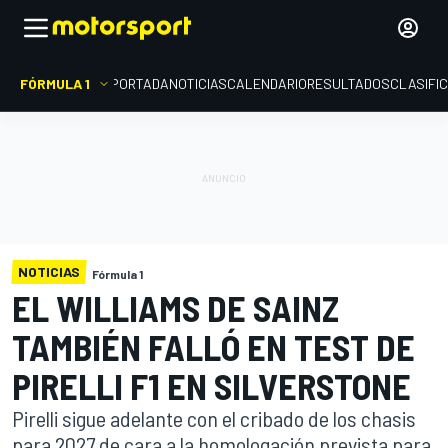
FÓRMULA 1
PORTADA
NOTICIAS
CALENDARIO
RESULTADOS
CLASIFI
NOTICIAS
Fórmula 1
EL WILLIAMS DE SAINZ
TAMBIÉN FALLÓ EN TEST DE
PIRELLI F1 EN SILVERSTONE
Pirelli sigue adelante con el cribado de los chasis
para 2027 de cara a la homologación prevista para