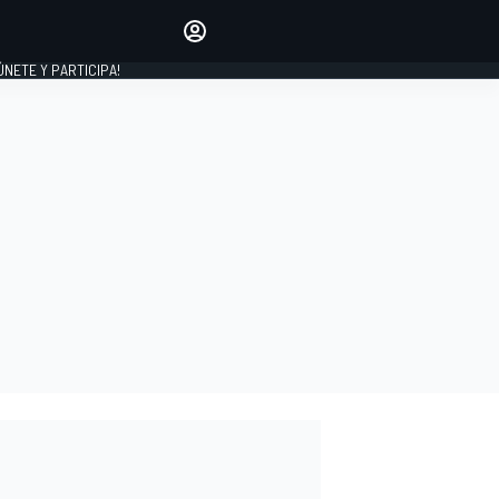
Haz que tu voz se escuche
comentando los artículos
 ÚNETE Y PARTICIPA!
INICIAR SESIÓN
EDICIÓN
ESPAÑA