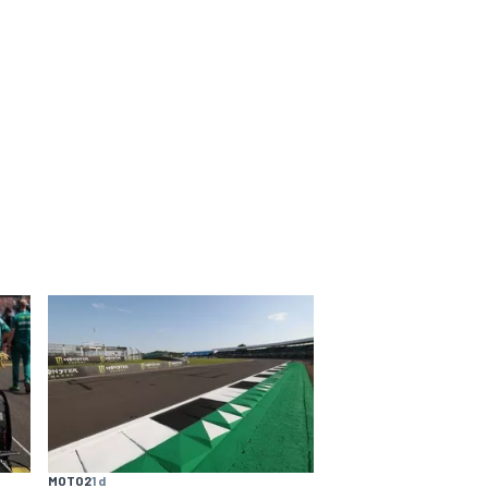
MOTO2
1 d