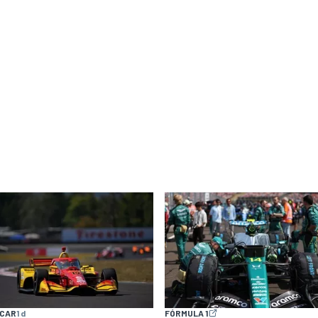
YCAR
1 d
FÓRMULA 1