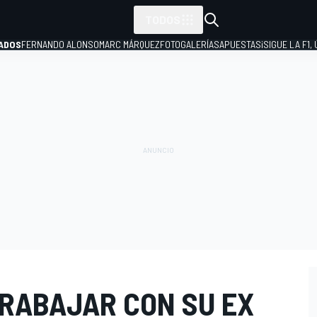
TODOS
ADOS
FERNANDO ALONSO
MARC MÁRQUEZ
FOTOGALERÍAS
APUESTAS
¡SIGUE LA F1,
P
RABAJAR CON SU EX