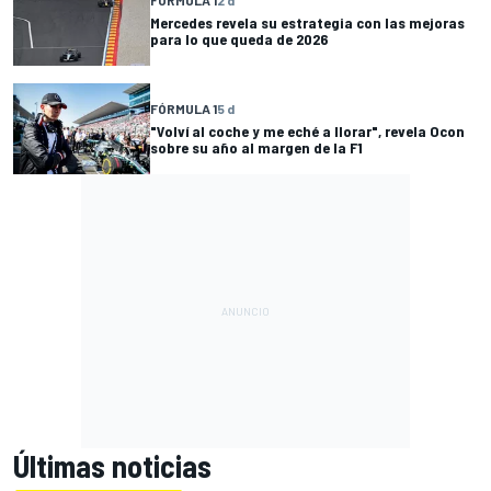
FÓRMULA 1
2 d
Mercedes revela su estrategia con las mejoras
para lo que queda de 2026
FÓRMULA 1
5 d
"Volví al coche y me eché a llorar", revela Ocon
sobre su año al margen de la F1
Últimas noticias