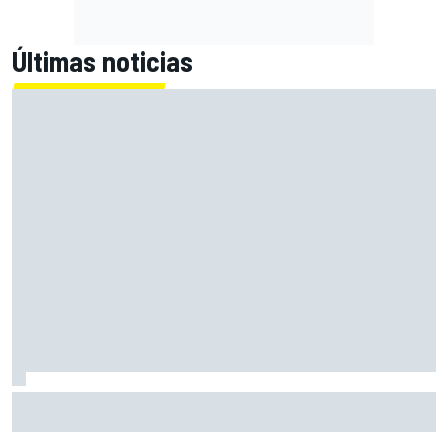
Últimas noticias
A qué hora es la carrera sprint y la clasificación de MotoGP
en Silverstone