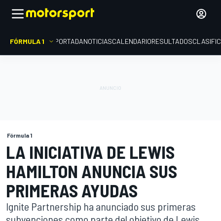
FÓRMULA 1
PORTADA
NOTICIAS
CALENDARIO
RESULTADOS
CLASIFI
Fórmula 1
LA INICIATIVA DE LEWIS
HAMILTON ANUNCIA SUS
PRIMERAS AYUDAS
Ignite Partnership ha anunciado sus primeras
subvenciones como parte del objetivo de Lewis